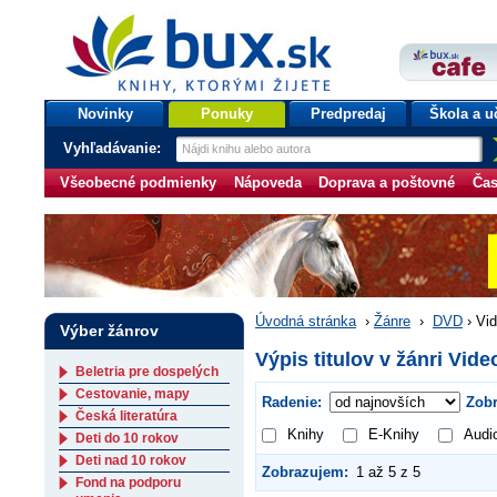
bux.sk
knihy, ktorými žijete
Úvodná stránka
Novinky
Ponuky
Predpredaj
Škola a u
Vyhľadávanie:
Všeobecné podmienky
Nápoveda
Doprava a poštovné
Čas
Úvodná stránka
›
Žánre
›
DVD
›
Vi
Výber žánrov
Výpis titulov v žánri Vid
Beletria pre dospelých
Cestovanie, mapy
Radenie:
Zobr
Česká literatúra
Knihy
E-Knihy
Audi
Deti do 10 rokov
Deti nad 10 rokov
Zobrazujem:
1 až 5 z 5
Fond na podporu