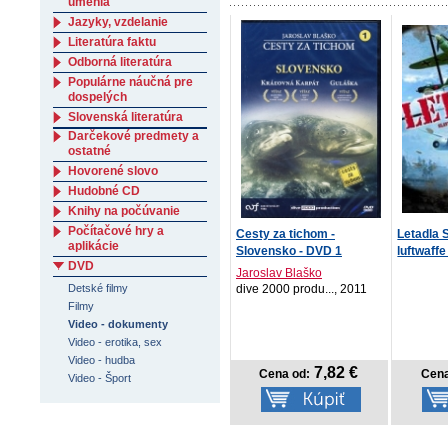
umenia
Jazyky, vzdelanie
Literatúra faktu
Odborná literatúra
Populárne náučná pre
dospelých
Slovenská literatúra
Darčekové predmety a
ostatné
Hovorené slovo
Hudobné CD
Knihy na počúvanie
Počítačové hry a
Cesty za tichom -
Letadla 
aplikácie
Slovensko - DVD 1
luftwaffe 
DVD
Jaroslav Blaško
Detské filmy
dive 2000 produ..., 2011
Filmy
Video - dokumenty
Video - erotika, sex
Video - hudba
7,82 €
Cena od:
Cena
Video - Šport