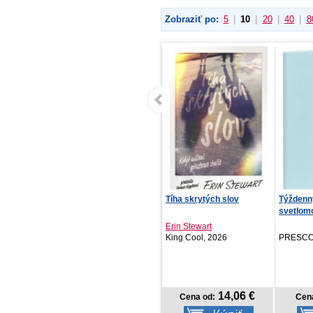
Zobraziť po:
5
|
10
|
20
|
40
|
8
Týždenný diár Aprint Top
Tíha skrytých slov
Týždenný
2027, tyrkysový...
svetlomo
Erin Stewart
PRESCOGROUP SK, 2026
King Cool, 2026
PRESCO
6,87 €
14,06 €
Cena od:
Cena od:
Cen