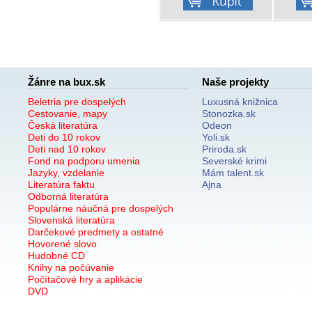
Žánre na bux.sk
Naše projekty
Beletria pre dospelých
Luxusná knižnica
Cestovanie, mapy
Stonozka.sk
Česká literatúra
Odeon
Deti do 10 rokov
Yoli.sk
Deti nad 10 rokov
Priroda.sk
Fond na podporu umenia
Severské krimi
Jazyky, vzdelanie
Mám talent.sk
Literatúra faktu
Ajna
Odborná literatúra
Populárne náučná pre dospelých
Slovenská literatúra
Darčekové predmety a ostatné
Hovorené slovo
Hudobné CD
Knihy na počúvanie
Počítačové hry a aplikácie
DVD