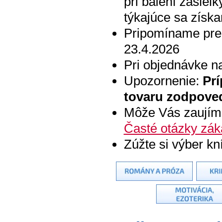
pri balení zásiel
týkajúce sa získa
Pripomíname pre
23.4.2026
Pri objednávke 
Upozornenie:
Pr
tovaru zodpoved
Môže Vás zaujím
Časté otázky zák
Zúžte si výber kn