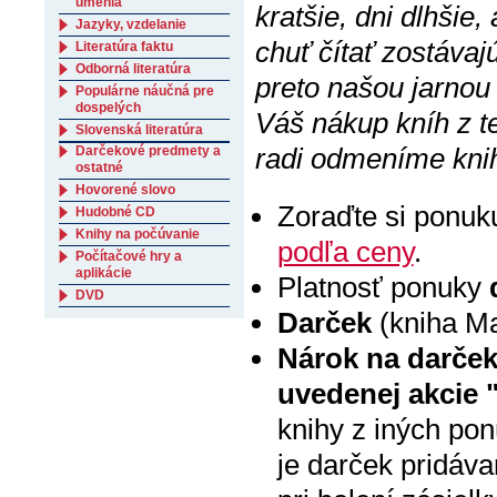
umenia
kratšie, dni dlhšie
Jazyky, vzdelanie
chuť čítať zostávaj
Literatúra faktu
Odborná literatúra
preto našou jarnou
Populárne náučná pre
dospelých
Váš nákup kníh z 
Slovenská literatúra
radi odmeníme kni
Darčekové predmety a
ostatné
Hovorené slovo
Zoraďte si ponuk
Hudobné CD
Knihy na počúvanie
podľa ceny
.
Počítačové hry a
aplikácie
Platnosť ponuky
DVD
Darček
(kniha Ma
Nárok na darče
uvedenej akcie 
knihy z iných po
je darček pridáva