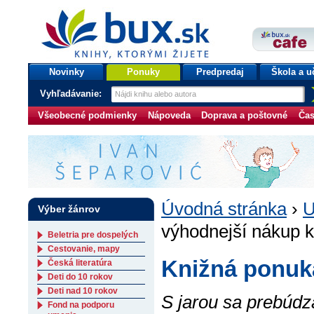
bux.sk
knihy, ktorými žijete
Úvodná stránka
Novinky
Ponuky
Predpredaj
Škola a u
Vyhľadávanie:
Všeobecné podmienky
Nápoveda
Doprava a poštovné
Čas
Úvodná stránka
›
U
Výber žánrov
výhodnejší nákup k
Beletria pre dospelých
Cestovanie, mapy
Knižná ponuk
Česká literatúra
Deti do 10 rokov
Deti nad 10 rokov
S jarou sa prebúdz
Fond na podporu