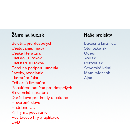
Žánre na bux.sk
Naše projekty
Beletria pre dospelých
Luxusná knižnica
Cestovanie, mapy
Stonozka.sk
Česká literatúra
Odeon
Deti do 10 rokov
Yoli.sk
Deti nad 10 rokov
Priroda.sk
Fond na podporu umenia
Severské krimi
Jazyky, vzdelanie
Mám talent.sk
Literatúra faktu
Ajna
Odborná literatúra
Populárne náučná pre dospelých
Slovenská literatúra
Darčekové predmety a ostatné
Hovorené slovo
Hudobné CD
Knihy na počúvanie
Počítačové hry a aplikácie
DVD