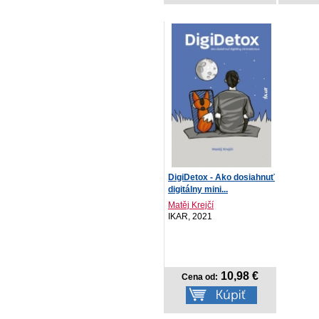
DigiDetox - Ako dosiahnuť
digitálny mini...
Matěj Krejčí
IKAR, 2021
10,98 €
Cena od: