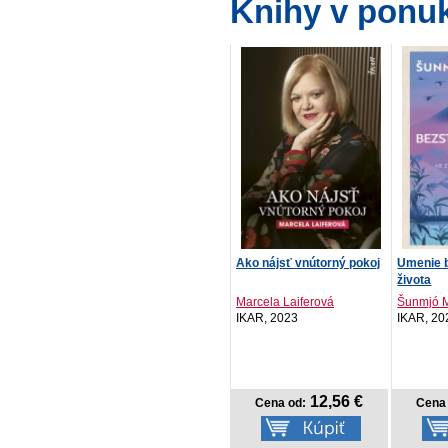
Knihy v ponu
Ako nájsť vnútorný pokoj
Umenie 
života
Marcela Laiferová
Šunmjó 
IKAR, 2023
IKAR, 20
12,56 €
Cena od:
Cena 