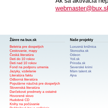
Ak sa aktivácia ne
webmaster@bux.s
Žánre na bux.sk
Naše projekty
Beletria pre dospelých
Luxusná knižnica
Cestovanie, mapy
Stonozka.sk
Česká literatúra
Odeon
Deti do 10 rokov
Yoli.sk
Deti nad 10 rokov
Priroda.sk
Fond na podporu umenia
Severské krimi
Jazyky, vzdelanie
Mám talent.sk
Literatúra faktu
Ajna
Odborná literatúra
Populárne náučná pre dospelých
Slovenská literatúra
Darčekové predmety a ostatné
Hovorené slovo
Hudobné CD
Knihy na počúvanie
Počítačové hry a aplikácie