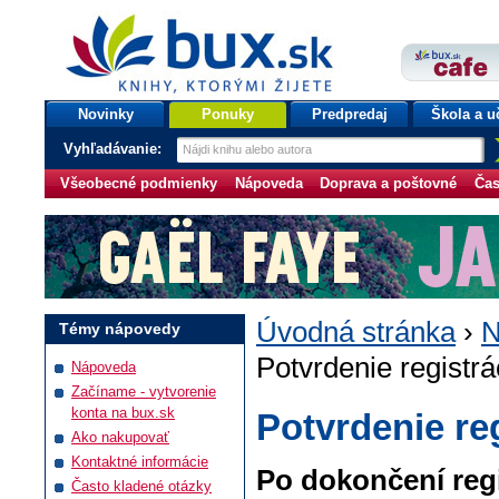
bux.sk
knihy, ktorými žijete
Úvodná stránka
Novinky
Ponuky
Predpredaj
Škola a u
Vyhľadávanie:
Všeobecné podmienky
Nápoveda
Doprava a poštovné
Čas
Úvodná stránka
›
N
Témy nápovedy
Potvrdenie registrá
Nápoveda
Začíname - vytvorenie
konta na bux.sk
Potvrdenie re
Ako nakupovať
Kontaktné informácie
Po dokončení regi
Často kladené otázky