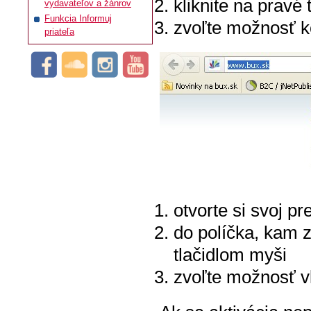
kliknite na pravé 
vydavateľov a žánrov
Funkcia Informuj
zvoľte možnosť k
priateľa
otvorte si svoj p
do políčka, kam z
tlačidlom myši
zvoľte možnosť vl