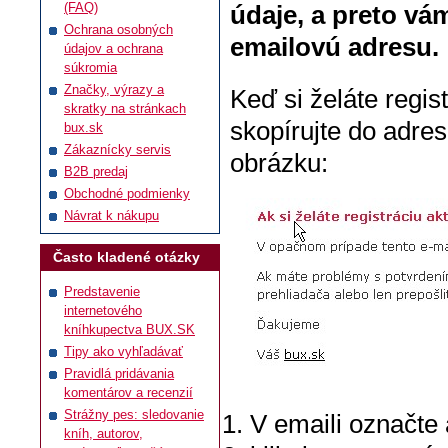
(FAQ)
údaje, a preto vá
Ochrana osobných
emailovú adresu.
údajov a ochrana
súkromia
Značky, výrazy a
Keď si želáte regis
skratky na stránkach
skopírujte do adre
bux.sk
Zákaznícky servis
obrázku:
B2B predaj
Obchodné podmienky
Návrat k nákupu
Často kladené otázky
Predstavenie
internetového
kníhkupectva BUX.SK
Tipy ako vyhľadávať
Pravidlá pridávania
komentárov a recenzií
Strážny pes: sledovanie
V emaili označte
kníh, autorov,