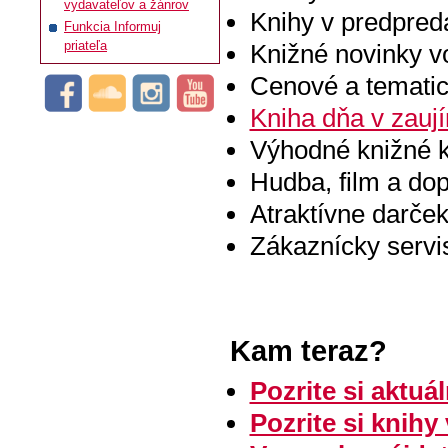
vydavateľov a žánrov
Knihy v predpreda
Funkcia Informuj
priateľa
Knižné novinky 
Cenové a temati
Kniha dňa v zauj
Výhodné knižné 
Hudba, film a dop
Atraktívne darče
Zákaznícky servis
Kam teraz?
Pozrite si aktuá
Pozrite si knihy