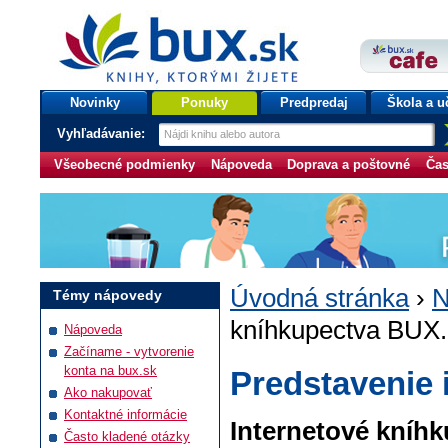
bux.sk
knihy, ktorými žijete
Úvodná stránka
Novinky
Ponuky
Predpredaj
Škola a u
Vyhľadávanie:
Všeobecné podmienky
Nápoveda
Doprava a poštovné
Čas
Úvodná stránka
›
N
Témy nápovedy
kníhkupectva BUX
Nápoveda
Začíname - vytvorenie
konta na bux.sk
Predstavenie
Ako nakupovať
Kontaktné informácie
Internetové kníhk
Často kladené otázky