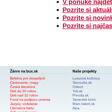
V ponuke nájdete
Pozrite si aktu
Pozrite si novin
P
ozrite si najča
Žánre na bux.sk
Naše projekty
Beletria pre dospelých
Luxusná knižnica
Cestovanie, mapy
Stonozka.sk
Česká literatúra
Odeon
Deti do 10 rokov
Yoli.sk
Deti nad 10 rokov
Priroda.sk
Fond na podporu umenia
Severské krimi
Jazyky, vzdelanie
Mám talent.sk
Literatúra faktu
Ajna