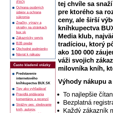
(FAQ)
tej chvíle sa sna
Ochrana osobných
pre ktorého sa ro
údajov a ochrana
súkromia
ceny, ale širší vý
Značky, výrazy a
kníhkupectva BUX
skratky na stránkach
bux.sk
Media klub, najvä
Zákaznícky servis
tradíciou, ktorý 
B2B predaj
Obchodné podmienky
ako 100 000 záuj
Návrat k nákupu
váži svojich zák
Často kladené otázky
milovníka kníh, k
Predstavenie
internetového
Výhody nákupu a 
kníhkupectva BUX.SK
Tipy ako vyhľadávať
To najlepšie číta
Pravidlá pridávania
komentárov a recenzií
Bezplatná registr
Strážny pes: sledovanie
Každý zákazník m
kníh, autorov,