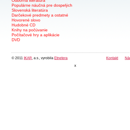
Odborná literatúra
Populárne náučná pre dospelých
Slovenská literatúra
Darčekové predmety a ostatné
Hovorené slovo
Hudobné CD
Knihy na počúvanie
Počítačové hry a aplikácie
DVD
© 2011
IKAR
, a.s., vyrobila
Etnetera
Kontakt
Ná
x