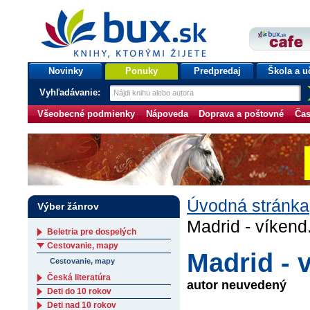
bux.sk
knihy, ktorými žijete
Úvodná stránka
Novinky
Ponuky
Predpredaj
Škola a u
Vyhľadávanie:
Všeobecné podmienky
Nápoveda
Doprava a poštovné
Čas
Úvodná stránka
Výber žánrov
Madrid - víkend
Beletria pre dospelých
Cestovanie, mapy
Madrid - 
Cestovanie, mapy
Česká literatúra
autor neuvedený
Deti do 10 rokov
Deti nad 10 rokov