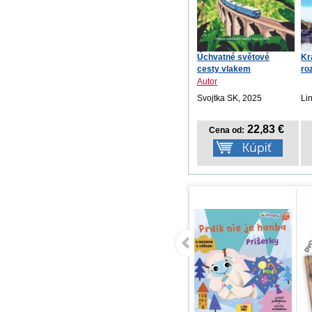
Úchvatné světové
Kr
cesty vlakem
ro
Autor
Svojtka SK, 2025
Li
22,83 €
Cena od: