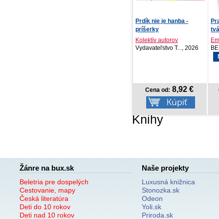
Prdík nie je hanba -
Pravá tvár lásky, Pravá
V 
príšerky
tvár šťastia
Kolektív autorov
Emily D. Beňová
Ba
Vydavateľstvo T..., 2026
BESTSELLER, 2026
For
NOVINKA
8,92 €
14,92 €
Cena od:
Cena od:
Knihy
Žánre na bux.sk
Naše projekty
Beletria pre dospelých
Luxusná knižnica
Cestovanie, mapy
Stonozka.sk
Česká literatúra
Odeon
Deti do 10 rokov
Yoli.sk
Deti nad 10 rokov
Priroda.sk