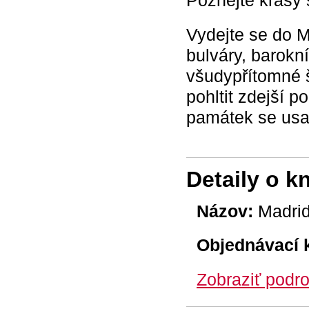
Poznejte krásy
Vydejte se do M
bulváry, barokn
všudypřítomné š
pohltit zdejší 
památek se usaď
Detaily o k
Názov:
Madrid
Objednávací 
Zobraziť podro