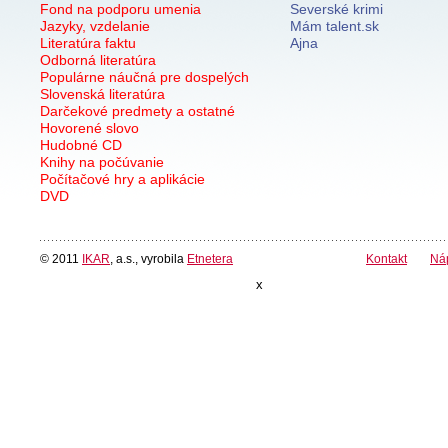
Fond na podporu umenia
Severské krimi
Jazyky, vzdelanie
Mám talent.sk
Literatúra faktu
Ajna
Odborná literatúra
Populárne náučná pre dospelých
Slovenská literatúra
Darčekové predmety a ostatné
Hovorené slovo
Hudobné CD
Knihy na počúvanie
Počítačové hry a aplikácie
DVD
© 2011
IKAR
, a.s., vyrobila
Etnetera
Kontakt
Ná
x