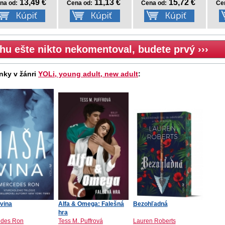
13,49 €
11,13 €
15,72 €
na od:
Cena od:
Cena od:
Ce
hu ešte nikto nekomentoval, budete prvý ›››
nky v žánri
YOLi, young adult, new adult
:
vina
Alfa & Omega: Falešná
Bezohľadná
hra
edes Ron
Tess M. Puffrová
Lauren Roberts