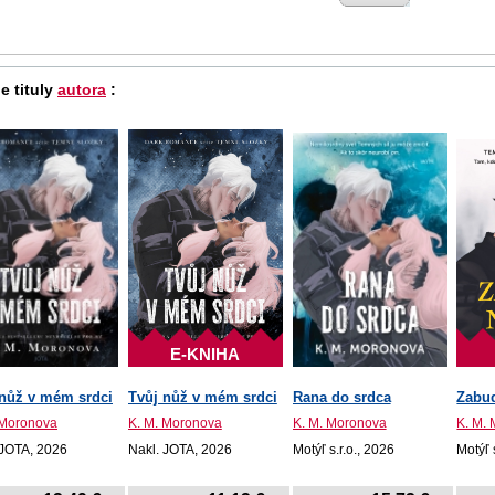
e tituly
autora
:
E-KNIHA
 nůž v mém srdci
Tvůj nůž v mém srdci
Rana do srdca
Zabu
 Moronova
K. M. Moronova
K. M. Moronova
K. M.
 JOTA, 2026
Nakl. JOTA, 2026
Motýľ s.r.o., 2026
Motýľ 