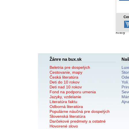
8,77 €
Cena od:
Cen
Knihy
Žánre na bux.sk
Naš
Beletria pre dospelých
Lux
Cestovanie, mapy
Sto
Česká literatúra
Ode
Deti do 10 rokov
Yoli
Deti nad 10 rokov
Prir
Fond na podporu umenia
Sev
Jazyky, vzdelanie
Mám
Literatúra faktu
Ajn
Odborná literatúra
Populárne náučná pre dospelých
Slovenská literatúra
Darčekové predmety a ostatné
Hovorené slovo