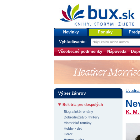
bux.sk
knihy, ktorými žijete
Úvodná stránka
Novinky
Ponuky
Predp
Vyhľadávanie:
Všeobecné podmienky
Nápoveda
Dopr
Úvodná 
Výber žánrov
Ne
Beletria pre dospelých
K. M
Biografické romány
Dobrodružstvo, thrillery
Historické romány
Hobby - deti
Horor
Humor, satira