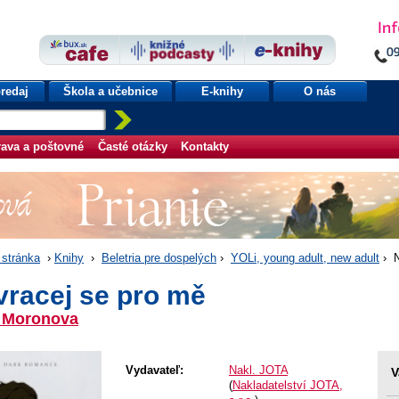
redaj
Škola a učebnice
E-knihy
O nás
ava a poštovné
Časté otázky
Kontakty
stránka
›
Knihy
›
Beletria pre dospelých
›
YOLi, young adult, new adult
› N
vracej se pro mě
. Moronova
Vydavateľ:
Nakl. JOTA
V
(
Nakladatelství JOTA,