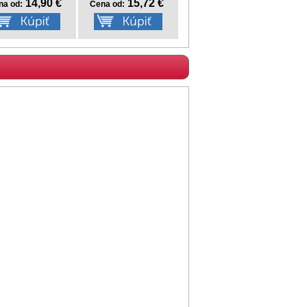
14,90 €
15,72 €
na od:
Cena od: