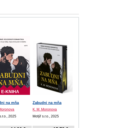
E-KNIHA
dni na mňa
Zabudni na mňa
 Moronova
K. M. Moronova
s.r.o., 2025
Motýľ s.r.o., 2025