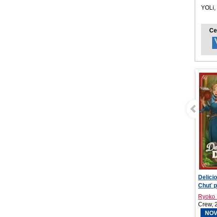
YOLi,
Ce
Delicious in Dungeon -
(Ne)be
Chuť podzemí 2
Ryoko Kui
Tomáš
Crew, 2026
Linden
NOVINKA