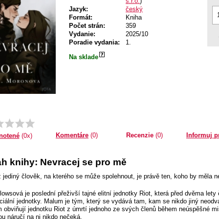
s.r.o.
)
Jazyk:
český
Formát:
Kniha
Počet strán:
359
Vydanie:
2025/10
Poradie vydania:
1.
Na sklade
Komentáre
(0)
Recenzie
(0)
Informuj p
notené
(0x)
h knihy: Nevracej se pro mě
 jediný člověk, na kterého se může spolehnout, je právě ten, koho by měla n
llowsová je poslední přeživší tajné elitní jednotky Riot, která před dvěma let
eciální jednotky. Malum je tým, který se vydává tam, kam se nikdo jiný neod
 obviňují jednotku Riot z úmrtí jednoho ze svých členů během neúspěšné mis
ou náručí na ni nikdo nečeká.