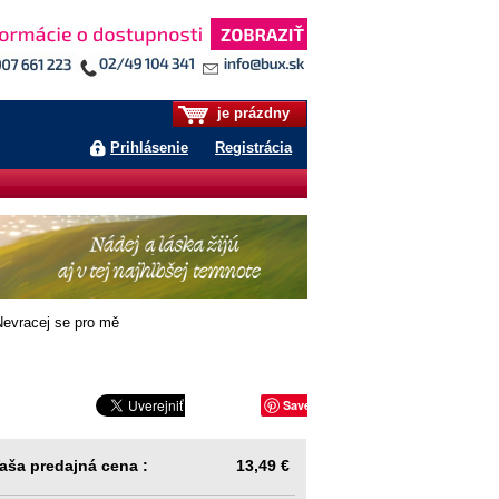
je prázdny
Prihlásenie
Registrácia
evracej se pro mě
Save
aša predajná cena :
13,49 €