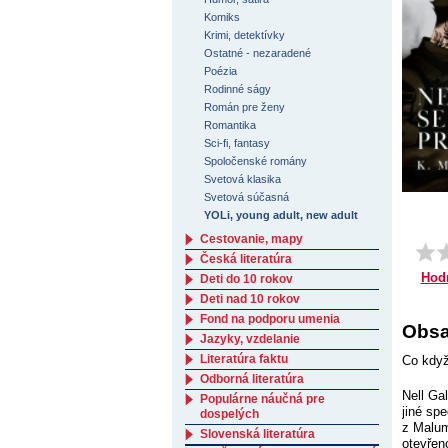
Komiks
Krimi, detektívky
Ostatné - nezaradené
Poézia
Rodinné ságy
Román pre ženy
Romantika
Sci-fi, fantasy
Spoločenské romány
Svetová klasika
Svetová súčasná
YOLi, young adult, new adult
Cestovanie, mapy
Česká literatúra
Hod
Deti do 10 rokov
Deti nad 10 rokov
Fond na podporu umenia
Obsa
Jazyky, vzdelanie
Literatúra faktu
Co když
Odborná literatúra
Nell Ga
Populárne náučná pre
jiné sp
dospelých
z Malum
Slovenská literatúra
otevřen