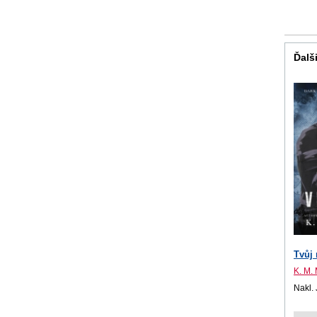
Ďalši
Tvůj
K. M.
Nakl.