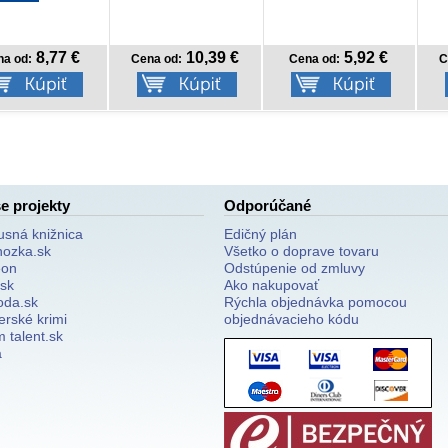
10,39 €
5,92 €
17,59 €
a od:
Cena od:
Cena od:
C
e projekty
Odporúčané
usná knižnica
Edičný plán
nozka.sk
Všetko o doprave tovaru
on
Odstúpenie od zmluvy
.sk
Ako nakupovať
oda.sk
Rýchla objednávka pomocou
erské krimi
objednávacieho kódu
 talent.sk
a