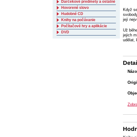
Darčekové predmety a ostatné
Hovorené slovo
Když se
Hudobné CD
svobody
její ne
Knihy na počúvanie
Počítačové hry a aplikácie
Už běhe
DVD
jejich 
udělat,
Detai
Názo
Orig
Obje
Zobra
Hodn