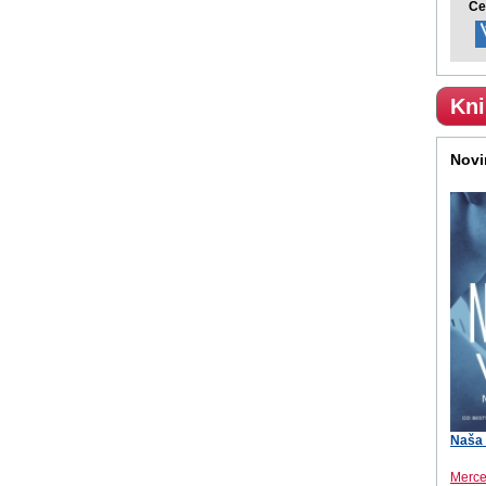
Ce
Kni
Novi
Naša 
Merc