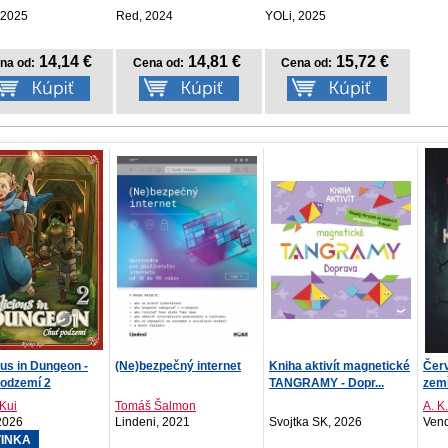
 2025
Red, 2024
YOLi, 2025
14,14 €
14,81 €
15,72 €
na od:
Cena od:
Cena od:
zpečný internet
Kniha aktivít magnetické
Červená karkulka musí
Vozi
TANGRAMY - Dopr...
zemřít
 Šalmon
A. K. Benedict
Soph
i, 2021
Svojtka SK, 2026
Vendeta, 2026
Reb
N