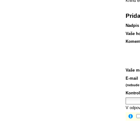
Knihu e
Prid
Nadpis
Vaše h
Koment
Vaše m
E-mail
(nebude 
Kontrol
V odpov