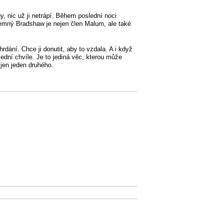
y, nic už ji netrápí. Během poslední noci
ný Bradshaw je nejen člen Malum, ale také
dání. Chce ji donutit, aby to vzdala. A i když
ední chvíle. Je to jediná věc, kterou může
 jen jeden druhého.