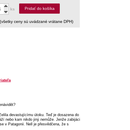
Pridať do košíka
ks
(všetky ceny sú uvádzané vrátane DPH)
riateľa
enávidět?
y čelila devastujícímu útoku. Teď je dosazena do
váží nebo kam nikdo jiný nemůže. Jenže zabijáci
e v Patagonii. Nell je přesvědčena, že s