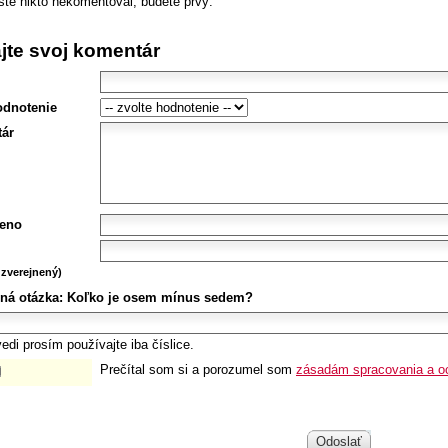
šte nikto nekomentoval, budete prvý.
ajte svoj komentár
odnotenie
ár
eno
zverejnený)
ná otázka:
Koľko je osem mínus sedem?
edi prosím používajte iba číslice.
Prečítal som si a porozumel som
zásadám spracovania a o
Odoslať