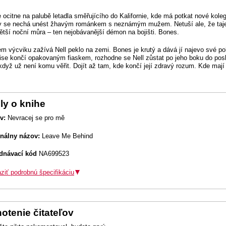
 ocitne na palubě letadla směřujícího do Kalifornie, kde má potkat nové koleg
 se nechá unést žhavým románkem s neznámým mužem. Netuší ale, že tajem
jvětší noční můra – ten nejobávanější démon na bojišti. Bones.
m výcviku zažívá Nell peklo na zemi. Bones je krutý a dává jí najevo své pohr
mise končí opakovaným fiaskem, rozhodne se Nell zůstat po jeho boku do posl
 když už není komu věřit. Dojít až tam, kde končí její zdravý rozum. Kde mají
ly o knihe
v:
Nevracej se pro mě
inálny názov:
Leave Me Behind
dnávací kód
NA699523
ziť podrobnú špecifikáciu
otenie čitateľov