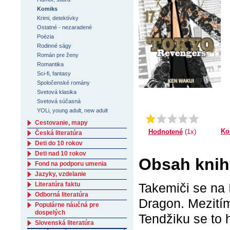
Komiks
Krimi, detektívky
Ostatné - nezaradené
Poézia
Rodinné ságy
Román pre ženy
Romantika
Sci-fi, fantasy
Spoločenské romány
Svetová klasika
Svetová súčasná
YOLi, young adult, new adult
Priemer:
1.0
Cestovanie, mapy
Ko
Hodnotené
(1x)
Česká literatúra
Deti do 10 rokov
Deti nad 10 rokov
Obsah knih
Fond na podporu umenia
Jazyky, vzdelanie
Takemiči se na 
Literatúra faktu
Odborná literatúra
Dragon. Mezitím
Populárne náučná pre
dospelých
Tendžiku se to h
Slovenská literatúra