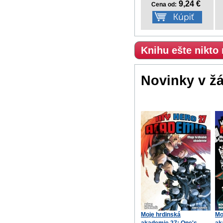
9,24 €
Cena od:
Knihu ešte nikto
Novinky v ž
Moje hrdinská
Mo