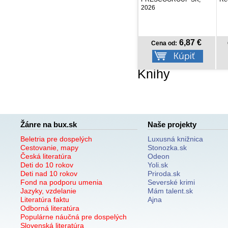
2026
6,87 €
14,06 €
Cena od:
Cena od:
Knihy
Žánre na bux.sk
Naše projekty
Beletria pre dospelých
Luxusná knižnica
Cestovanie, mapy
Stonozka.sk
Česká literatúra
Odeon
Deti do 10 rokov
Yoli.sk
Deti nad 10 rokov
Priroda.sk
Fond na podporu umenia
Severské krimi
Jazyky, vzdelanie
Mám talent.sk
Literatúra faktu
Ajna
Odborná literatúra
Populárne náučná pre dospelých
Slovenská literatúra