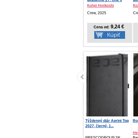
akademie 27: One's
ak
Justice
mo.
Kohei Horikoshi
Ko
Crew, 2025
Cr
9,24 €
Cena od:
Týždenný diár Aprint Top
Rozuzlení
To
2027, čierný, 1...
Helen Hardt
Vir
PRESCOGROUP SK,
Red, 2026
Tat