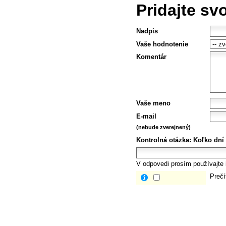
Pridajte sv
Nadpis
Vaše hodnotenie
Komentár
Vaše meno
E-mail
(nebude zverejnený)
Kontrolná otázka:
Koľko dní
V odpovedi prosím používajte i
Prečí