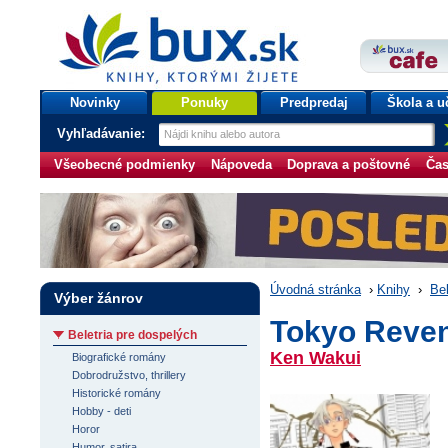
bux.sk
knihy, ktorými žijete
Úvodná stránka
Novinky
Ponuky
Predpredaj
Škola a u
Vyhľadávanie:
Všeobecné podmienky
Nápoveda
Doprava a poštovné
Čas
Úvodná stránka
›
Knihy
›
Bel
Výber žánrov
Tokyo Reven
Beletria pre dospelých
Ken Wakui
Biografické romány
Dobrodružstvo, thrillery
Historické romány
Hobby - deti
Horor
Humor, satira