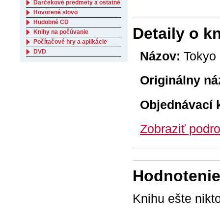
Darčekové predmety a ostatné
Hovorené slovo
Hudobné CD
Detaily o k
Knihy na počúvanie
Počítačové hry a aplikácie
DVD
Názov:
Tokyo 
Originálny ná
Objednávací 
Zobraziť podro
Hodnotenie 
Knihu ešte nikt