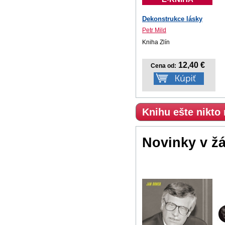
Dekonstrukce lásky
Petr Mild
Kniha Zlín
12,40 €
Cena od:
Knihu ešte nikto
Novinky v ž