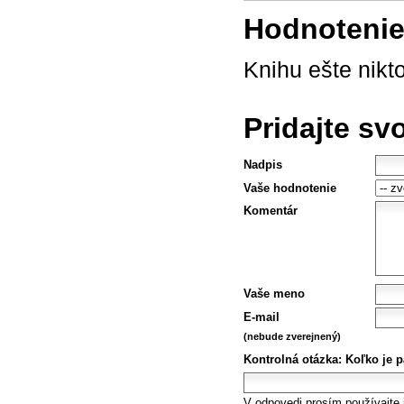
Hodnotenie 
Knihu ešte nikt
Pridajte sv
Nadpis
Vaše hodnotenie
Komentár
Vaše meno
E-mail
(nebude zverejnený)
Kontrolná otázka:
Koľko je p
V odpovedi prosím používajte i