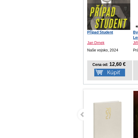
Případ Student
By
Len
Jan Drnek
Ji
Naše vojsko, 2024
Pr
12,60 €
Cena od: