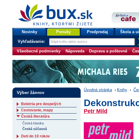
bux.sk
knihy, ktorými žijete
Úvodná stránka
Novinky
Ponuky
Predpredaj
Škola a u
Vyhľadávanie:
Všeobecné podmienky
Nápoveda
Doprava a poštovné
Čas
Úvodná stránka
›
Knihy
›
Čes
Výber žánrov
Dekonstrukc
Beletria pre dospelých
Cestovanie, mapy
Petr Mild
Česká literatúra
Česká klasika
Česká súčasná
Deti do 10 rokov