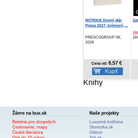
NOTIQUE Denný diár
Zatvorím oči a modlím sa
R
Ponza 2027, krémový, ...
Alex Ahndoril
K
PRESCOGROUP SK,
Zelená knižnica, 2026
Na
2026
6,57 €
13,42 €
Cena od:
Cena od:
Knihy
Žánre na bux.sk
Naše projekty
Beletria pre dospelých
Luxusná knižnica
Cestovanie, mapy
Stonozka.sk
Česká literatúra
Odeon
Deti do 10 rokov
Yoli.sk