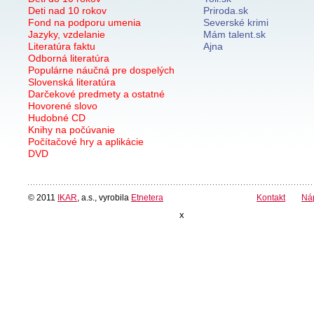
Deti nad 10 rokov
Priroda.sk
Fond na podporu umenia
Severské krimi
Jazyky, vzdelanie
Mám talent.sk
Literatúra faktu
Ajna
Odborná literatúra
Populárne náučná pre dospelých
Slovenská literatúra
Darčekové predmety a ostatné
Hovorené slovo
Hudobné CD
Knihy na počúvanie
Počítačové hry a aplikácie
DVD
© 2011
IKAR
, a.s., vyrobila
Etnetera
Kontakt
Ná
x