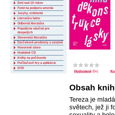
Deti nad 10 rokov
Fond na podporu umenia
Jazyky, vzdelanie
Literatúra faktu
Odborná literatúra
Populárne náučná pre
dospelých
Slovenská literatúra
Darčekové predmety a ostatné
Hovorené slovo
Hudobné CD
Knihy na počúvanie
Počítačové hry a aplikácie
DVD
Ko
Hodnotené
(0x)
Obsah knih
Tereza je mladá 
světech, jež ji 
sexuality a bole