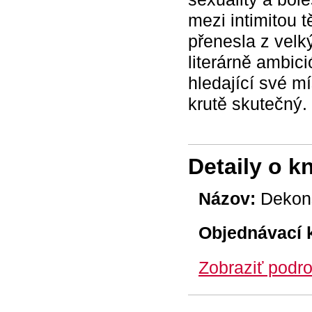
mezi intimitou 
přenesla z velký
literárně ambic
hledající své mí
krutě skutečný.
Detaily o k
Názov:
Dekons
Objednávací 
Zobraziť podro