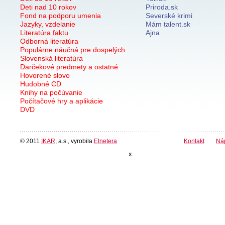
Deti nad 10 rokov
Priroda.sk
Fond na podporu umenia
Severské krimi
Jazyky, vzdelanie
Mám talent.sk
Literatúra faktu
Ajna
Odborná literatúra
Populárne náučná pre dospelých
Slovenská literatúra
Darčekové predmety a ostatné
Hovorené slovo
Hudobné CD
Knihy na počúvanie
Počítačové hry a aplikácie
DVD
© 2011
IKAR
, a.s., vyrobila
Etnetera
Kontakt
Ná
x