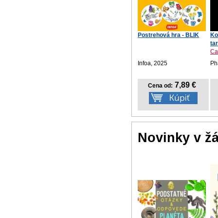
Postrehová hra - BLIK
Ko
tar
Ca
Infoa, 2025
Ph
7,89 €
Cena od:
Novinky v ž