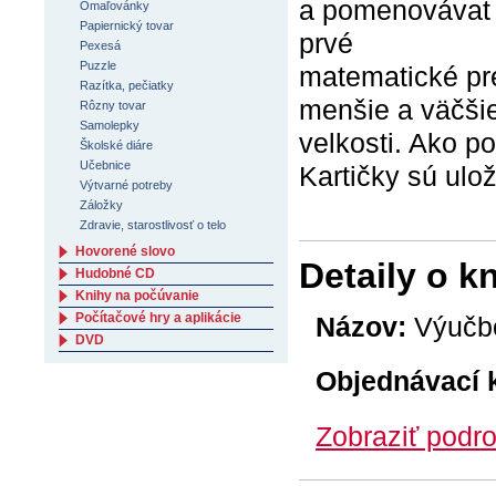
a pomenovávat na
Omaľovánky
Papiernický tovar
prvé
Pexesá
Puzzle
matematické pre
Razítka, pečiatky
menšie a väčši
Rôzny tovar
Samolepky
velkosti. Ako 
Školské diáre
Učebnice
Kartičky sú ulo
Výtvarné potreby
Záložky
Zdravie, starostlivosť o telo
Hovorené slovo
Detaily o k
Hudobné CD
Knihy na počúvanie
Počítačové hry a aplikácie
Názov:
Výučbov
DVD
Objednávací 
Zobraziť podro