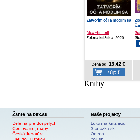
Zatvorím oči a modlím sa
Zloduška 6: Slávna
Te
čarodejnica
Alex Ahndoril
Susanna Isern, Laura...
Li
Zelená knižnica, 2026
Stonožka, 2026
Ve
NOVINKA
13,42 €
8,92 €
Cena od:
Cena od:
Knihy
Žánre na bux.sk
Naše projekty
Beletria pre dospelých
Luxusná knižnica
Cestovanie, mapy
Stonozka.sk
Česká literatúra
Odeon
Deti do 10 rokov
Yoli.sk