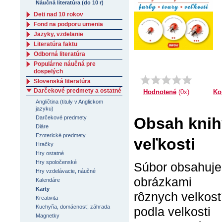
Náučná literatúra (do 10 r)
Deti nad 10 rokov
Fond na podporu umenia
Jazyky, vzdelanie
Literatúra faktu
Odborná literatúra
Populárne náučná pre
dospelých
Slovenská literatúra
Darčekové predmety a ostatné
Ko
Hodnotené
(0x)
Angličtina (tituly v Anglickom
jazyku)
Darčekové predmety
Obsah knihy
Diáre
Ezoterické predmety
veľkosti
Hračky
Hry ostatné
Hry spoločenské
Súbor obsahuje 2
Hry vzdelávacie, náučné
obrázkami
Kalendáre
Karty
rôznych velkostí
Kreativita
Kuchyňa, domácnosť, záhrada
podla velkosti
Magnetky