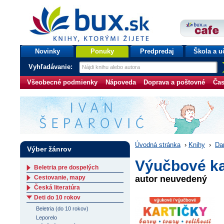
bux.sk
knihy, ktorými žijete
Úvodná stránka
Novinky
Ponuky
Predpredaj
Škola a u
Vyhľadávanie:
Všeobecné podmienky
Nápoveda
Doprava a poštovné
Čas
Úvodná stránka
›
Knihy
›
Da
Výber žánrov
Výučbové kar
Beletria pre dospelých
Cestovanie, mapy
autor neuvedený
Česká literatúra
Deti do 10 rokov
Beletria (do 10 rokov)
Leporelo