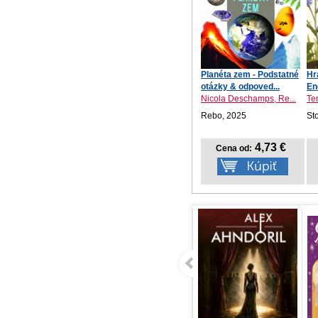
Planéta zem - Podstatné
Hr
otázky & odpoved...
En
prí
Nicola Deschamps, Re...
Te
Rebo, 2025
St
4,73 €
Cena od: