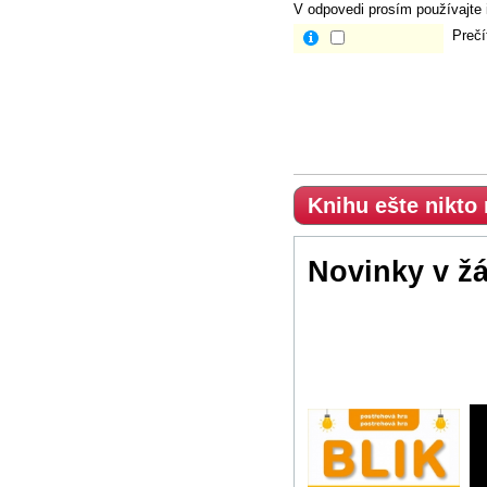
V odpovedi prosím používajte i
Prečí
Knihu ešte nikto
Novinky v ž