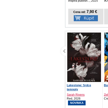
inspira publish..., 2025
IK
7,90 €
Cena od:
Lakestone: Srdce
Batman / Deadpool
Kr
temnoty
Sarah Rivens
Zeb Wells
Lu
Red, 2026
Crew, 2026
Fo
NOVINKA