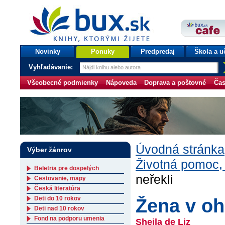
bux.sk
knihy, ktorými žijete
Úvodná stránka
Novinky
Ponuky
Predpredaj
Škola a u
Vyhľadávanie:
Všeobecné podmienky
Nápoveda
Doprava a poštovné
Čas
Úvodná stránka
Výber žánrov
Životná pomoc,
Beletria pre dospelých
neřekli
Cestovanie, mapy
Česká literatúra
Deti do 10 rokov
Žena v oh
Deti nad 10 rokov
Fond na podporu umenia
Sheila de Liz