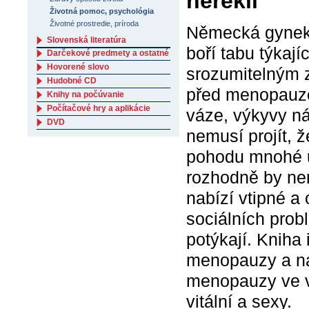
neřekli
Životná pomoc, psychológia
Životné prostredie, príroda
Německá gyneko
Slovenská literatúra
boří tabu týkaj
Darčekové predmety a ostatné
Hovorené slovo
srozumitelným 
Hudobné CD
před menopauzou
Knihy na počúvanie
Počítačové hry a aplikácie
váze, výkyvy ná
DVD
nemusí projít, 
pohodu mnohé u
rozhodně by ne
nabízí vtipné a
sociálních pro
potýkají. Kniha
menopauzy a nab
menopauzy ve vše
vitální a sexy.