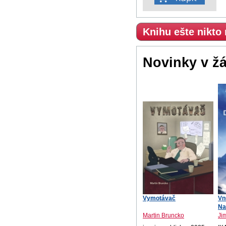
Knihu ešte nikto
Novinky v ž
Vymotávač
Vn
Na
Martin Bruncko
Ji