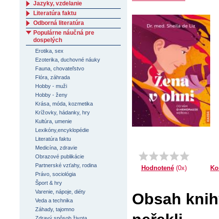
Jazyky, vzdelanie
Literatúra faktu
Odborná literatúra
Populárne náučná pre
dospelých
Erotika, sex
Ezoterika, duchovné náuky
Fauna, chovateľstvo
Flóra, záhrada
Hobby - muži
Hobby - ženy
Krása, móda, kozmetika
Krížovky, hádanky, hry
Kultúra, umenie
Lexikóny,encyklopédie
Literatúra faktu
Medicína, zdravie
Obrazové publikácie
Partnerské vzťahy, rodina
Ko
Hodnotené
(0x)
Právo, sociológia
Šport & hry
Varenie, nápoje, diéty
Obsah knih
Veda a technika
Záhady, tajomno
Zdravý spôsob života