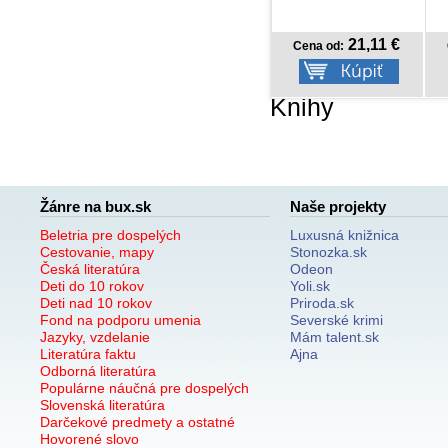
21,11 €
15,09 €
Cena od:
Cena od:
Knihy
Žánre na bux.sk
Naše projekty
Beletria pre dospelých
Luxusná knižnica
Cestovanie, mapy
Stonozka.sk
Česká literatúra
Odeon
Deti do 10 rokov
Yoli.sk
Deti nad 10 rokov
Priroda.sk
Fond na podporu umenia
Severské krimi
Jazyky, vzdelanie
Mám talent.sk
Literatúra faktu
Ajna
Odborná literatúra
Populárne náučná pre dospelých
Slovenská literatúra
Darčekové predmety a ostatné
Hovorené slovo