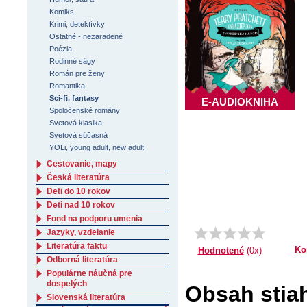
Komiks
Krimi, detektívky
Ostatné - nezaradené
Poézia
Rodinné ságy
Román pre ženy
Romantika
Sci-fi, fantasy
E-AUDIOKNIHA
Spoločenské romány
Svetová klasika
Svetová súčasná
YOLi, young adult, new adult
Cestovanie, mapy
Česká literatúra
Deti do 10 rokov
Deti nad 10 rokov
Fond na podporu umenia
Jazyky, vzdelanie
Literatúra faktu
Ko
Hodnotené
(0x)
Odborná literatúra
Populárne náučná pre
dospelých
Obsah stiah
Slovenská literatúra