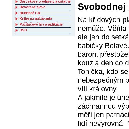
Darčekové predmety a ostatné
Svobodnej 
Hovorené slovo
Hudobné CD
Na křídových pl
Knihy na počúvanie
Počítačové hry a aplikácie
nemůže. Věřila 
DVD
ale jen do setká
babičky Bolavé.
baron, přestože
kouzla den co d
Tonička, kdo se
nebezpečným byt
vílí královny.
A jakmile je un
záchrannou výpr
měří jen patnác
lidí nevyrovná. N