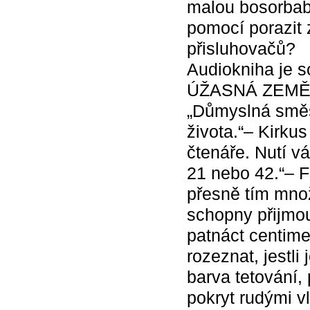
malou bosorbabu
pomocí porazit 
přisluhovačů?
Audiokniha je s
ÚŽASNÁ ZEMĚ
„Důmyslná směsi
života.“– Kirku
čtenáře. Nutí vá
21 nebo 42.“– 
přesně tím množ
schopny přijmout
patnáct centimet
rozeznat, jestli
barva tetování, 
pokryt rudými vl