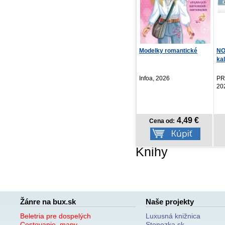
Modelky romantické
NOTIQUE Stolový
Pr
kalendár Plánovací
4 
2027,...
Kol
Infoa, 2026
PRESCOGROUP SK,
Vyd
2026
4,49 €
2,07 €
Cena od:
Cena od:
Knihy
Žánre na bux.sk
Naše projekty
Beletria pre dospelých
Luxusná knižnica
Cestovanie, mapy
Stonozka.sk