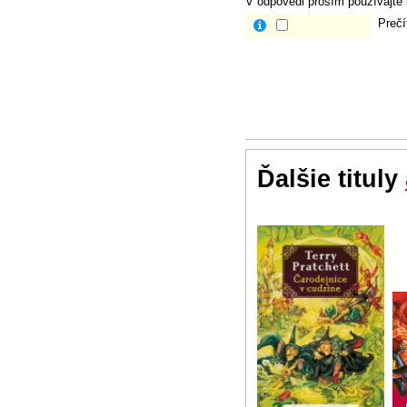
V odpovedi prosím používajte i
Prečí
Ďalšie tituly