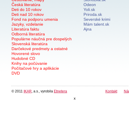
Česká literatúra
Odeon
Deti do 10 rokov
Yoli.sk
Deti nad 10 rokov
Priroda.sk
Fond na podporu umenia
Severské krimi
Jazyky, vzdelanie
Mám talent.sk
Literatúra faktu
Ajna
Odborná literatúra
Populárne náučná pre dospelých
Slovenská literatúra
Darčekové predmety a ostatné
Hovorené slovo
Hudobné CD
Knihy na počúvanie
Počítačové hry a aplikácie
DVD
© 2011
IKAR
, a.s., vyrobila
Etnetera
Kontakt
Ná
x