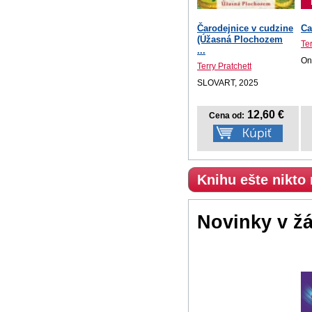
Čarodejnice v cudzine
Ca
(Úžasná Plochozem
Ter
...
On
Terry Pratchett
SLOVART, 2025
12,60 €
Cena od:
Knihu ešte nikto
Novinky v ž