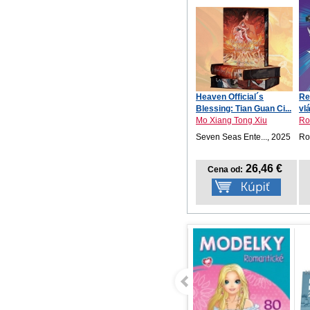
Heaven Official´s
Re
Blessing: Tian Guan Ci...
vl
Mo Xiang Tong Xiu
Ro
Seven Seas Ente..., 2025
Ro
26,46 €
Cena od: