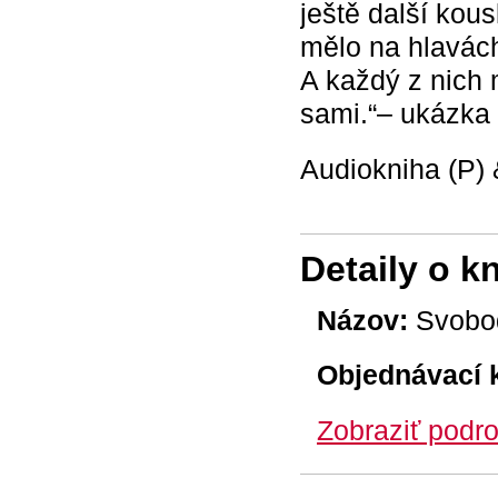
ještě další kous
mělo na hlavách
A každý z nich 
sami.“– ukázka 
Audiokniha (P)
Detaily o k
Názov:
Svobod
Objednávací 
Zobraziť podro