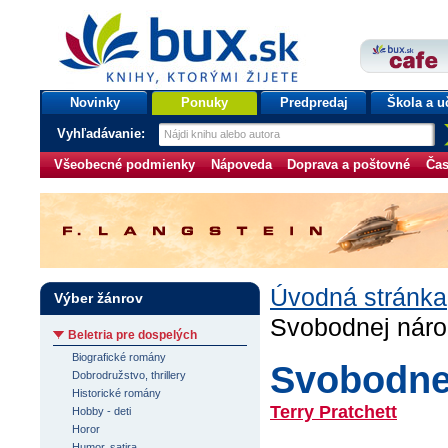
bux.sk
knihy, ktorými žijete
Úvodná stránka
Novinky
Ponuky
Predpredaj
Škola a u
Vyhľadávanie:
Všeobecné podmienky
Nápoveda
Doprava a poštovné
Čas
Úvodná stránka
Výber žánrov
Svobodnej nár
Beletria pre dospelých
Biografické romány
Svobodne
Dobrodružstvo, thrillery
Historické romány
Terry Pratchett
Hobby - deti
Horor
Humor, satira