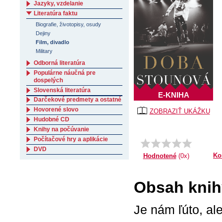
Jazyky, vzdelanie
Literatúra faktu
Biografie, životopisy, osudy
Dejiny
Film, divadlo
Military
Odborná literatúra
Populárne náučná pre
dospelých
Slovenská literatúra
E-KNIHA
Darčekové predmety a ostatné
Hovorené slovo
ZOBRAZIŤ UKÁŽKU
Hudobné CD
Knihy na počúvanie
Počítačové hry a aplikácie
DVD
Ko
Hodnotené
(0x)
Obsah knih
Je nám ľúto, al