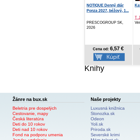
NOTIQUE Denný diár
Katastrofa
Ke
Ponza 2027, béžový, 1...
T. J. Newman
Jor
PRESCOGROUP SK,
Vendeta, 2026
Pr
2026
6,57 €
17,59 €
Cena od:
Cena od:
Knihy
Žánre na bux.sk
Naše projekty
Beletria pre dospelých
Luxusná knižnica
Cestovanie, mapy
Stonozka.sk
Česká literatúra
Odeon
Deti do 10 rokov
Yoli.sk
Deti nad 10 rokov
Priroda.sk
Fond na podporu umenia
Severské krimi
Jazyky, vzdelanie
Mám talent.sk