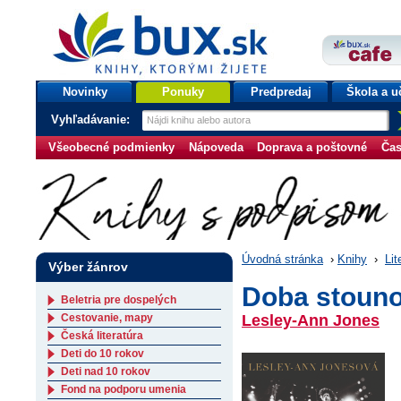
bux.sk
knihy, ktorými žijete
Úvodná stránka
Novinky
Ponuky
Predpredaj
Škola a u
Vyhľadávanie:
Všeobecné podmienky
Nápoveda
Doprava a poštovné
Čas
Úvodná stránka
›
Knihy
›
Lit
Výber žánrov
Doba stoun
Beletria pre dospelých
Cestovanie, mapy
Lesley-Ann Jones
Česká literatúra
Deti do 10 rokov
Deti nad 10 rokov
Fond na podporu umenia