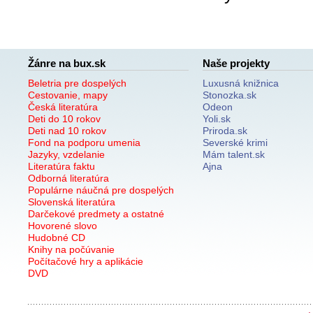
Žánre na bux.sk
Naše projekty
Beletria pre dospelých
Luxusná knižnica
Cestovanie, mapy
Stonozka.sk
Česká literatúra
Odeon
Deti do 10 rokov
Yoli.sk
Deti nad 10 rokov
Priroda.sk
Fond na podporu umenia
Severské krimi
Jazyky, vzdelanie
Mám talent.sk
Literatúra faktu
Ajna
Odborná literatúra
Populárne náučná pre dospelých
Slovenská literatúra
Darčekové predmety a ostatné
Hovorené slovo
Hudobné CD
Knihy na počúvanie
Počítačové hry a aplikácie
DVD