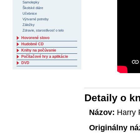
Samolepky
Školské diáre
Učebnice
Výtvarné potreby
Záložky
Zdravie, starostlivosť o telo
Hovorené slovo
Hudobné CD
Knihy na počúvanie
Počítačové hry a aplikácie
DVD
Detaily o k
Názov:
Harry P
Originálny ná