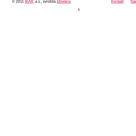
© 2011
IKAR
, a.s., vyrobila
Etnetera
Kontakt
Ná
x