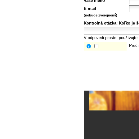
Vaše meno
E-mail
(nebude zverejnený)
Kontrolná otázka:
Koľko je š
V odpovedi prosím používajte i
Prečí