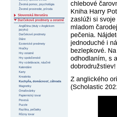
chlebové čarovn
Životná pomoc, psychológia
Životné prostredie, príroda
Kniha Harry Pott
Slovenská literatúra
zaslúži si svoj
Darčekové predmety a ostatné
mladom čarodejn
Angličtina (tituly v Anglickom
jazyku)
pečenia. Nájdet
Darčekové predmety
Diáre
jednoduché i ná
Ezoterické predmety
bezlepkové. Na 
Hračky
Hry ostatné
odhodlaním, s 
Hry spoločenské
Hry vzdelávacie, náučné
dobrodružstiev!
Kalendáre
Karty
Kreativita
Z anglického or
Kuchyňa, domácnosť, záhrada
(Scholastic 202
Magnetky
Omaľovánky
Papiernický tovar
Pexesá
Puzzle
Razítka, pečiatky
Rôzny tovar