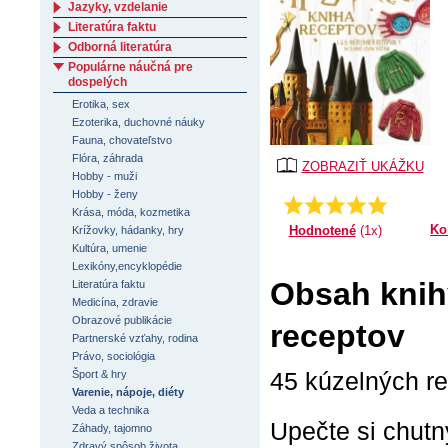
Jazyky, vzdelanie
Literatúra faktu
Odborná literatúra
Populárne náučná pre
dospelých
Erotika, sex
Ezoterika, duchovné náuky
Fauna, chovateľstvo
Flóra, záhrada
ZOBRAZIŤ UKÁŽKU
Hobby - muži
Hobby - ženy
Priemer:
5.0
Krása, móda, kozmetika
Ko
Hodnotené
(1x)
Krížovky, hádanky, hry
Kultúra, umenie
Lexikóny,encyklopédie
Obsah knihy
Literatúra faktu
Medicína, zdravie
Obrazové publikácie
receptov
Partnerské vzťahy, rodina
Právo, sociológia
45 kúzelných re
Šport & hry
Varenie, nápoje, diéty
Veda a technika
Upečte si chutn
Záhady, tajomno
Zdravý spôsob života