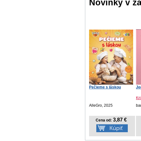
Novinky v ž
Pečieme s láskou
Je
Kri
AlleGro, 2025
ba
3,87 €
Cena od: