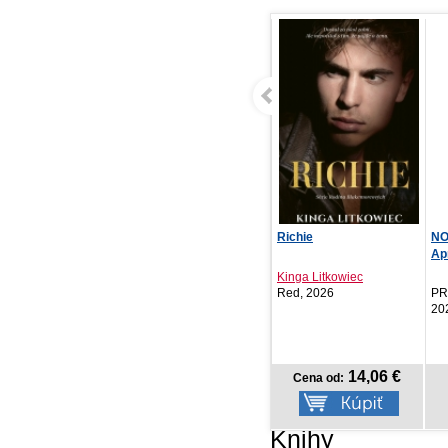
Richie
NOTIQUE Vreckový diár
Miš
Aprint Top 2027, č...
Le
Kinga Litkowiec
Ani
Red, 2026
PRESCOGROUP SK,
St
2026
14,06 €
4,17 €
Cena od:
Cena od:
Knihy