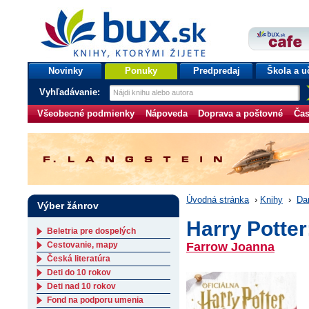
bux.sk
knihy, ktorými žijete
Úvodná stránka
Novinky
Ponuky
Predpredaj
Škola a u
Vyhľadávanie:
Všeobecné podmienky
Nápoveda
Doprava a poštovné
Čas
Úvodná stránka
›
Knihy
›
Da
Výber žánrov
Harry Potter
Beletria pre dospelých
Cestovanie, mapy
Farrow Joanna
Česká literatúra
Deti do 10 rokov
Deti nad 10 rokov
Fond na podporu umenia