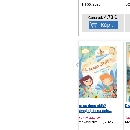
Rebo, 2025
St
4,73 €
Cena od:
Ako sa dnes cítiš?
Drž ma, keď svet horí
NO
Všímaj si, čo sa deje...
ka
202
Kolektív autorov
Tatiana Brezinská
Vydavateľstvo T..., 2026
MAFRA Slovakia ..., 2026
PR
20