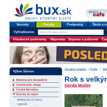
bux.sk
knihy, ktorými žijete
Úvodná stránka
Novinky
Ponuky
Predpredaj
Škola a u
Vyhľadávanie:
Všeobecné podmienky
Nápoveda
Doprava a poštovné
Čas
Úvodná stránka
›
Knihy
›
Det
Výber žánrov
Rok s velk
Beletria pre dospelých
Cestovanie, mapy
Gerda Muller
Česká literatúra
Deti do 10 rokov
Beletria (do 10 rokov)
Leporelo