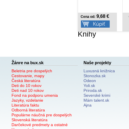
9,68 €
10,42 €
Cena od:
Cena od:
Knihy
Žánre na bux.sk
Naše projekty
Beletria pre dospelých
Luxusná knižnica
Cestovanie, mapy
Stonozka.sk
Česká literatúra
Odeon
Deti do 10 rokov
Yoli.sk
Deti nad 10 rokov
Priroda.sk
Fond na podporu umenia
Severské krimi
Jazyky, vzdelanie
Mám talent.sk
Literatúra faktu
Ajna
Odborná literatúra
Populárne náučná pre dospelých
Slovenská literatúra
Darčekové predmety a ostatné