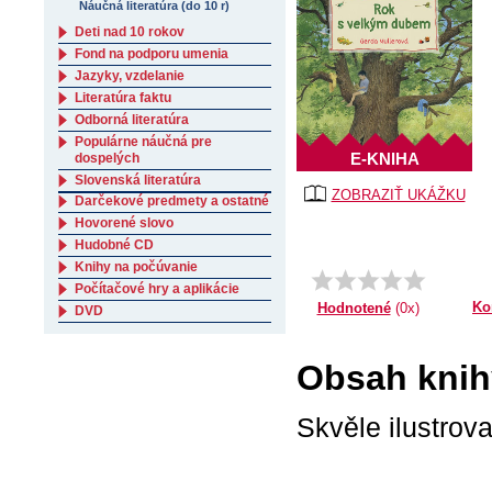
Náučná literatúra (do 10 r)
Deti nad 10 rokov
Fond na podporu umenia
Jazyky, vzdelanie
Literatúra faktu
Odborná literatúra
Populárne náučná pre
E-KNIHA
dospelých
Slovenská literatúra
ZOBRAZIŤ UKÁŽKU
Darčekové predmety a ostatné
Hovorené slovo
Hudobné CD
Knihy na počúvanie
Počítačové hry a aplikácie
Ko
Hodnotené
(0x)
DVD
Obsah knih
Skvěle ilustrova