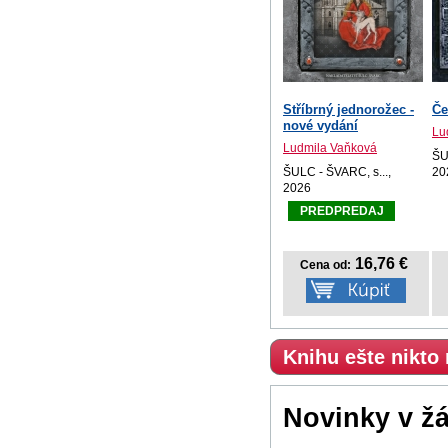
Stříbrný jednorožec -
Če
nové vydání
Lu
Ludmila Vaňková
ŠU
ŠULC - ŠVARC, s...,
20
2026
PREDPREDAJ
16,76 €
Cena od:
Knihu ešte nikto
Novinky v ž