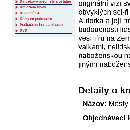
originální vizi 
Darčekové predmety a ostatné
Hovorené slovo
obvyklých sci-f
Hudobné CD
Autorka a její h
Knihy na počúvanie
Počítačové hry a aplikácie
budoucnosti lids
DVD
vesmíru na Zemi
válkami, nelids
náboženskou nes
jinými nábožens
Detaily o k
Názov:
Mosty 
Objednávací 