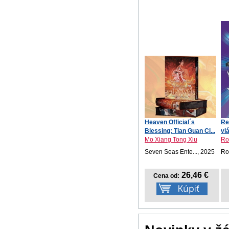
Heaven Official´s
Re
Blessing: Tian Guan Ci...
vl
Mo Xiang Tong Xiu
Ro
Seven Seas Ente..., 2025
Ro
26,46 €
Cena od: