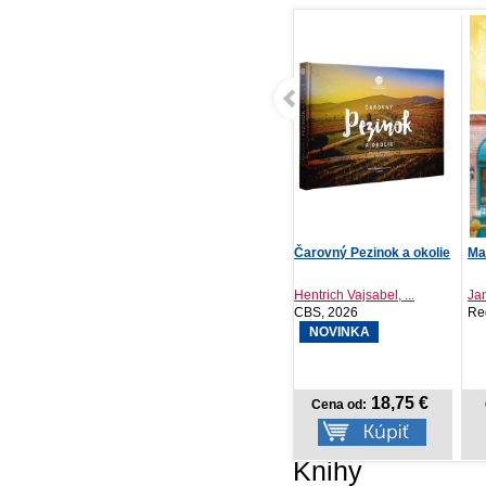
Čarovný Pezinok a okolie
Malá knihovna srdcí
Ve
na 
Hentrich Vajsabel, ...
Jana Schikorra
St
CBS, 2026
Red, 2026
PR
NOVINKA
18,75 €
14,06 €
Cena od:
Cena od:
Knihy