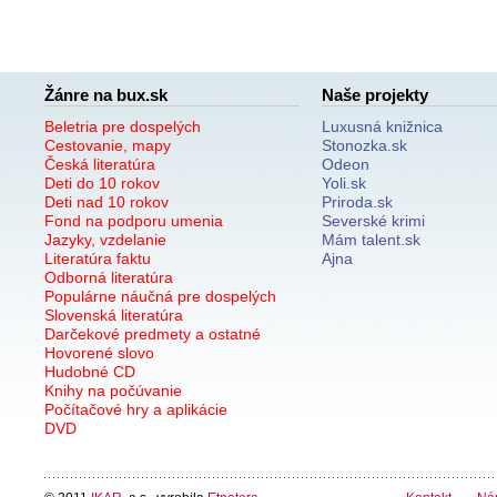
Žánre na bux.sk
Naše projekty
Beletria pre dospelých
Luxusná knižnica
Cestovanie, mapy
Stonozka.sk
Česká literatúra
Odeon
Deti do 10 rokov
Yoli.sk
Deti nad 10 rokov
Priroda.sk
Fond na podporu umenia
Severské krimi
Jazyky, vzdelanie
Mám talent.sk
Literatúra faktu
Ajna
Odborná literatúra
Populárne náučná pre dospelých
Slovenská literatúra
Darčekové predmety a ostatné
Hovorené slovo
Hudobné CD
Knihy na počúvanie
Počítačové hry a aplikácie
DVD