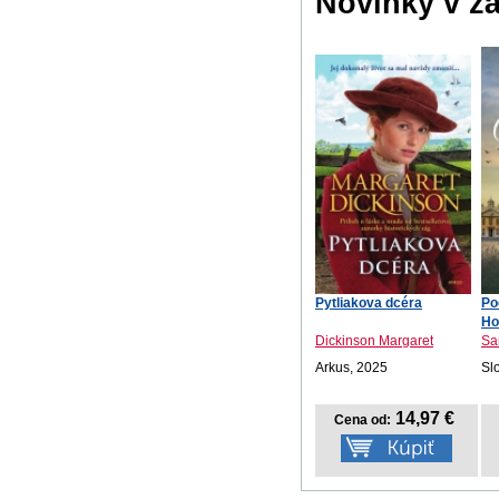
Novinky v ž
Pytliakova dcéra
Po
Ho
Dickinson Margaret
Sa
Arkus, 2025
Sl
14,97 €
Cena od: