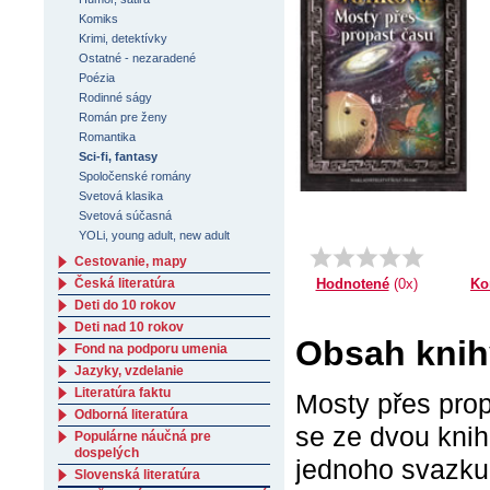
Komiks
Krimi, detektívky
Ostatné - nezaradené
Poézia
Rodinné ságy
Román pre ženy
Romantika
Sci-fi, fantasy
Spoločenské romány
Svetová klasika
Svetová súčasná
YOLi, young adult, new adult
Cestovanie, mapy
Ko
Česká literatúra
Hodnotené
(0x)
Deti do 10 rokov
Deti nad 10 rokov
Obsah knih
Fond na podporu umenia
Jazyky, vzdelanie
Literatúra faktu
Mosty přes prop
Odborná literatúra
se ze dvou kni
Populárne náučná pre
dospelých
jednoho svazku.
Slovenská literatúra