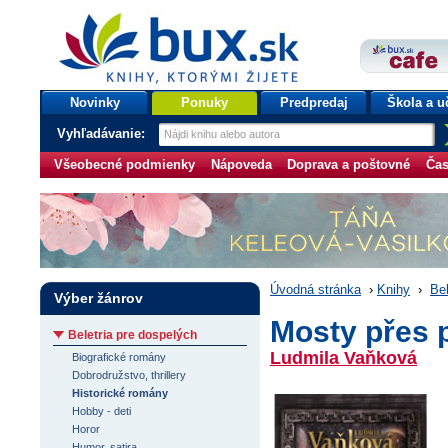
bux.sk
knihy, ktorými žijete
Úvodná stránka
Novinky
Ponuky
Predpredaj
Škola a u
Vyhľadávanie:
Všeobecné podmienky
Nápoveda
Doprava a poštovné
Čas
Úvodná stránka
›
Knihy
›
Bel
Výber žánrov
Mosty přes 
Beletria pre dospelých
Ludmila Vaňková
Biografické romány
Dobrodružstvo, thrillery
Historické romány
Hobby - deti
Horor
Humor, satira