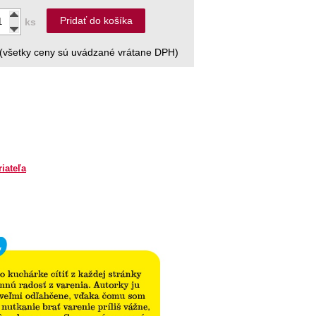
Pridať do košíka
ks
(všetky ceny sú uvádzané vrátane DPH)
riateľa