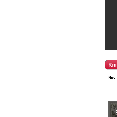
Kni
Novi