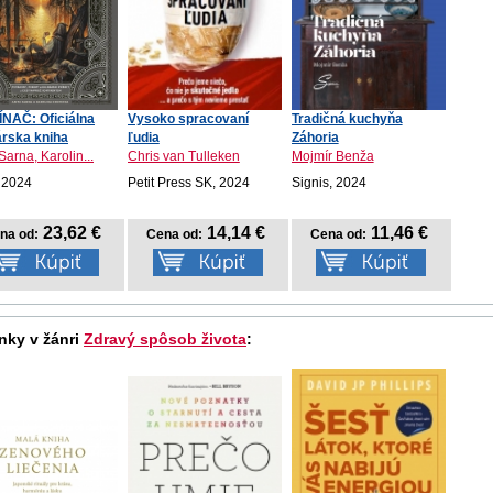
NAČ: Oficiálna
Vysoko spracovaní
Tradičná kuchyňa
rska kniha
ľudia
Záhoria
Sarna, Karolin...
Chris van Tulleken
Mojmír Benža
 2024
Petit Press SK, 2024
Signis, 2024
23,62 €
14,14 €
11,46 €
na od:
Cena od:
Cena od:
nky v žánri
Zdravý spôsob života
: