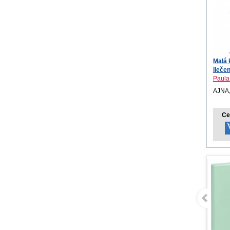
Malá 
liečen
Paula
AJNA,
Ce