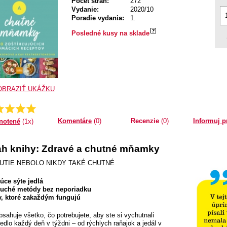
Počet strán:
272
Vydanie:
2020/10
Poradie vydania:
1.
Posledné kusy na sklade
OBRAZIŤ UKÁŽKU
Priemer:
5.0
Komentáre
(0)
Recenzie
(0)
Informuj p
notené
(1x)
h knihy: Zdravé a chutné mňamky
UTIE NEBOLO NIKDY TAKÉ CHUTNÉ
úce sýte jedlá
uché metódy bez neporiadku
y, ktoré zakaždým fungujú
bsahuje všetko, čo potrebujete, aby ste si vychutnali
jedlo každý deň v týždni – od rýchlych raňajok a jedál v