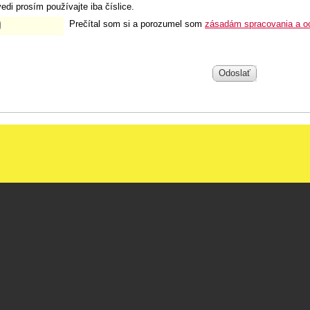
edi prosím používajte iba číslice.
Prečítal som si a porozumel som
zásadám spracovania a o
Odoslať