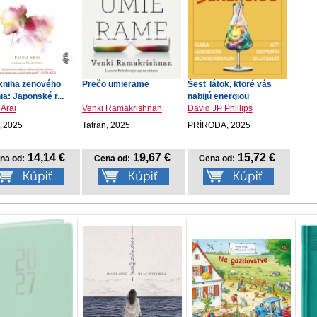
kniha zenového
Prečo umierame
Šesť látok, ktoré vás
ia: Japonské r...
nabijú energiou
 Arai
Venki Ramakrishnan
David JP Phillips
 2025
Tatran, 2025
PRÍRODA, 2025
14,14 €
19,67 €
15,72 €
na od:
Cena od:
Cena od: