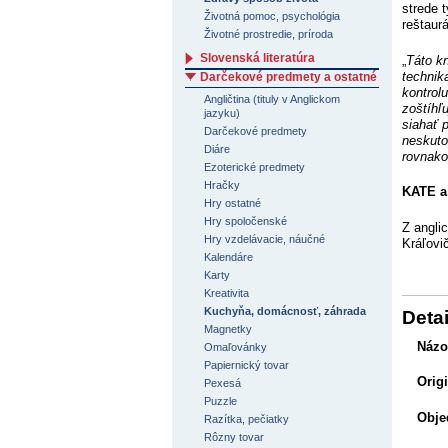
strede 
Životná pomoc, psychológia
reštaur
Životné prostredie, príroda
Slovenská literatúra
„
Táto k
technik
Darčekové predmety a ostatné
kontrol
Angličtina (tituly v Anglickom
zoštíhľ
jazyku)
siahať 
Darčekové predmety
neskuto
Diáre
rovnako
Ezoterické predmety
Hračky
KATE a
Hry ostatné
Hry spoločenské
Z angli
Hry vzdelávacie, náučné
Kráľovi
Kalendáre
Karty
Kreativita
Kuchyňa, domácnosť, záhrada
Detai
Magnetky
Názo
Omaľovánky
Papiernický tovar
Orig
Pexesá
Puzzle
Obje
Razítka, pečiatky
Rôzny tovar