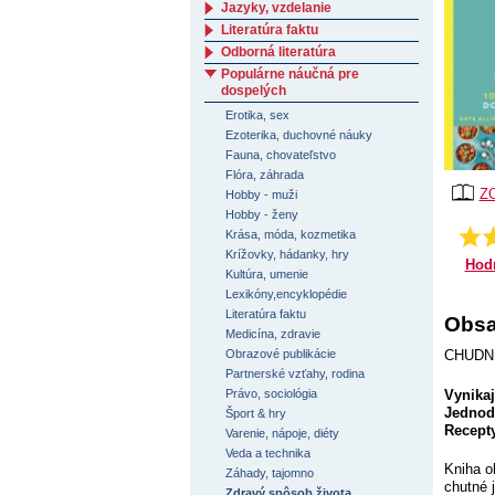
Jazyky, vzdelanie
Literatúra faktu
Odborná literatúra
Populárne náučná pre
dospelých
Erotika, sex
Ezoterika, duchovné náuky
Fauna, chovateľstvo
Flóra, záhrada
Z
Hobby - muži
Hobby - ženy
Krása, móda, kozmetika
Krížovky, hádanky, hry
Hod
Kultúra, umenie
Lexikóny,encyklopédie
Literatúra faktu
Obsa
Medicína, zdravie
Obrazové publikácie
CHUDN
Partnerské vzťahy, rodina
Vynikaj
Právo, sociológia
Jednod
Šport & hry
Recept
Varenie, nápoje, diéty
Veda a technika
Kniha o
Záhady, tajomno
chutné 
Zdravý spôsob života