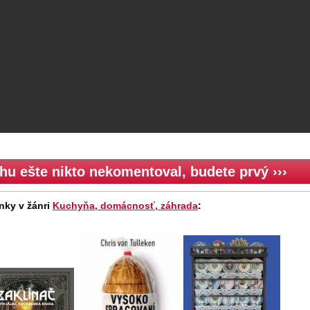
hu ešte nikto nekomentoval, budete prvý ›››
nky v žánri
Kuchyňa, domácnosť, záhrada
: