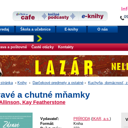
redaj
Škola a učebnice
E-knihy
O nás
ava a poštovné
Časté otázky
Kontakty
stránka
›
Knihy
›
Darčekové predmety a ostatné
›
Kuchyňa, domácnosť, z
ravé a chutné mňamky
Allinson, Kay Featherstone
Vydavateľ:
PRÍRODA
(
IKAR, a.s.
)
V
Formát:
Kniha