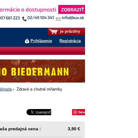
je prázdny
Prihlásenie
Registrácia
áhrada
› Zdravé a chutné mňamky
Save
aša predajná cena :
3,90 €