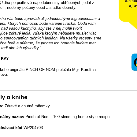
týždňa po piatkové napodobneniny obľúbených jedál z
ácií, nedeľný pečený obed a sladké dobroty.
niha vás bude sprevádzať jednoduchými ingredienciami a
ami, ktorých pomocou bude varenie hračka. Dodá vám
u nad vašou kuchyňu, aby ste v nej mohli tvoriť
ujúce zdravé jedlá, vďaka ktorým nebudete musieť viac
po spracovaných tučných jedlách. Na všetky recepty sme
čne hrdé a dúfame, že proces ich tvorenia budete mať
 radi ako ich výsledky.
“
 KAY
ckého originálu PINCH OF NOM preložila Mgr. Karolína
čová.
ly o knihe
v:
Zdravé a chutné mňamky
inálny názov:
Pinch of Nom - 100 slimming home-style recipes
dnávací kód
WP204703