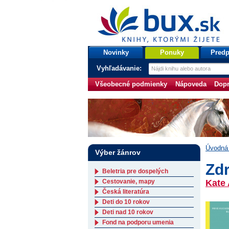
bux.sk
knihy, ktorými žijete
Úvodná stránka
Novinky
Ponuky
Predp
Vyhľadávanie:
Všeobecné podmienky
Nápoveda
Dopr
Úvodná 
Výber žánrov
Zd
Beletria pre dospelých
Cestovanie, mapy
Kate 
Česká literatúra
Deti do 10 rokov
Deti nad 10 rokov
Fond na podporu umenia