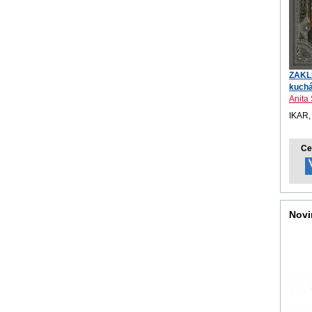
ZAKLÍ
kuchá
Anita 
IKAR,
Ce
Novi