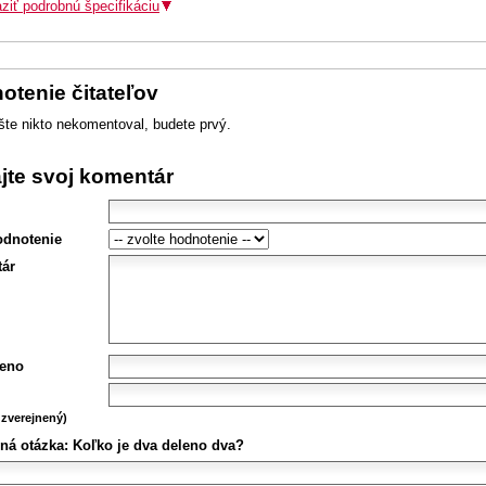
ziť podrobnú špecifikáciu
otenie čitateľov
šte nikto nekomentoval, budete prvý.
ajte svoj komentár
odnotenie
ár
eno
zverejnený)
ná otázka:
Koľko je dva deleno dva?