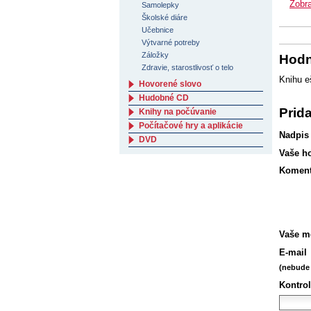
Zobra
Samolepky
Školské diáre
Učebnice
Výtvarné potreby
Záložky
Hodn
Zdravie, starostlivosť o telo
Knihu e
Hovorené slovo
Hudobné CD
Prid
Knihy na počúvanie
Počítačové hry a aplikácie
Nadpis
DVD
Vaše h
Koment
Vaše m
E-mail
(nebude 
Kontrol