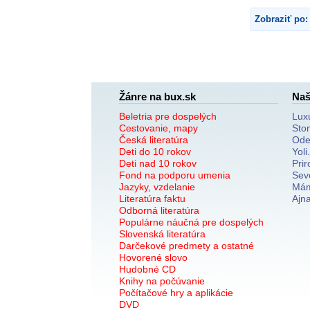
Zobraziť po:
Žánre na bux.sk
Naš
Beletria pre dospelých
Lux
Cestovanie, mapy
Sto
Česká literatúra
Ode
Deti do 10 rokov
Yoli
Deti nad 10 rokov
Prir
Fond na podporu umenia
Sev
Jazyky, vzdelanie
Mám
Literatúra faktu
Ajn
Odborná literatúra
Populárne náučná pre dospelých
Slovenská literatúra
Darčekové predmety a ostatné
Hovorené slovo
Hudobné CD
Knihy na počúvanie
Počítačové hry a aplikácie
DVD