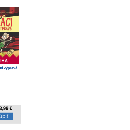
IHA
ní výpravě
3,99 €