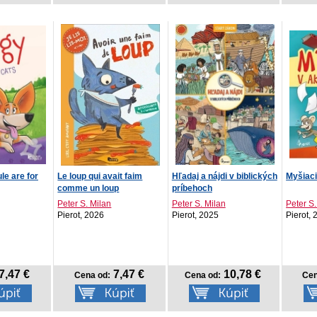
le are for
Le loup qui avait faim
Hľadaj a nájdi v biblických
Myšiaci
comme un loup
príbehoch
Peter S. Milan
Peter S. Milan
Peter S.
Pierot, 2026
Pierot, 2025
Pierot,
7,47 €
7,47 €
10,78 €
Cena od:
Cena od:
Cen