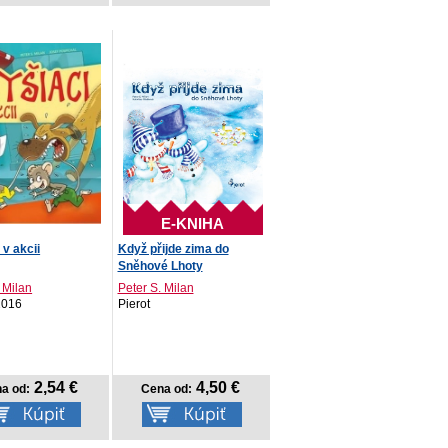
E-KNIHA
 v akcii
Když přijde zima do
Sněhové Lhoty
 Milan
Peter S. Milan
 2016
Pierot
2,54 €
4,50 €
a od:
Cena od: