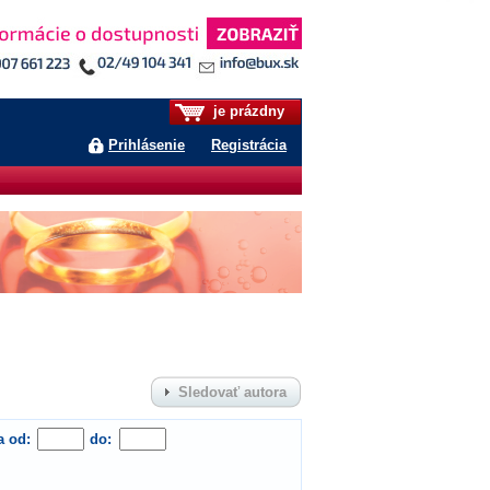
je prázdny
Prihlásenie
Registrácia
Sledovať autora
a od:
do: