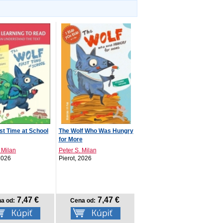
rst Time at School
The Wolf Who Was Hungry
for More
 Milan
Peter S. Milan
 2026
Pierot, 2026
7,47 €
7,47 €
a od:
Cena od: