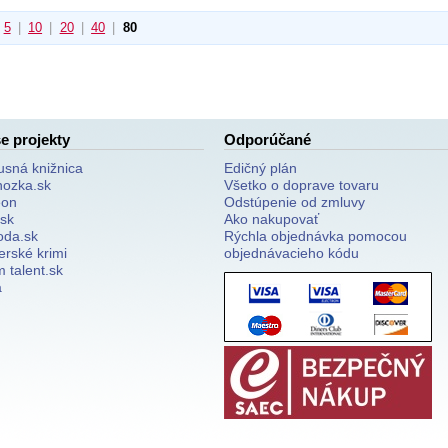
5
|
10
|
20
|
40
|
80
e projekty
Odporúčané
usná knižnica
Edičný plán
nozka.sk
Všetko o doprave tovaru
on
Odstúpenie od zmluvy
.sk
Ako nakupovať
oda.sk
Rýchla objednávka pomocou
erské krimi
objednávacieho kódu
 talent.sk
a