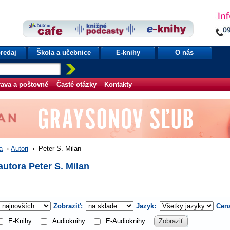
redaj
Škola a učebnice
E-knihy
O nás
ava a poštovné
Časté otázky
Kontakty
a
›
Autori
›
Peter S. Milan
autora Peter S. Milan
Zobraziť:
Jazyk:
Cen
E-Knihy
Audioknihy
E-Audioknihy
Zobraziť