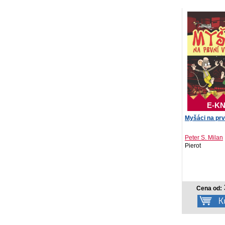
E-KN
Myšáci na prv
Peter S. Milan
Pierot
Cena od: