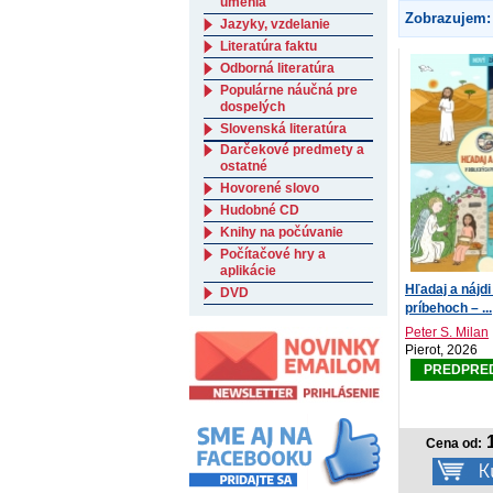
umenia
Zobrazujem:
Jazyky, vzdelanie
Literatúra faktu
Odborná literatúra
Populárne náučná pre
dospelých
Slovenská literatúra
Darčekové predmety a
ostatné
Hovorené slovo
Hudobné CD
Knihy na počúvanie
Počítačové hry a
aplikácie
Hľadaj a nájdi
DVD
príbehoch – ...
Peter S. Milan
Pierot, 2026
PREDPRE
1
Cena od: