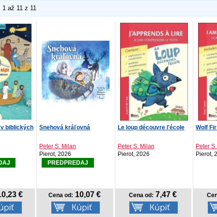
1 až 11 z 11
 v biblických
Snehová kráľovná
Le loup découvre l'école
Wolf Fi
Peter S. Milan
Peter S. Milan
Peter S.
Pierot, 2026
Pierot, 2026
Pierot,
DAJ
PREDPREDAJ
0,23 €
10,07 €
7,47 €
Cena od:
Cena od:
Cen