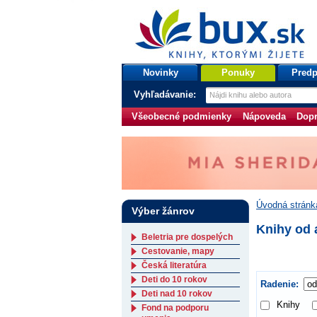
bux.sk
knihy, ktorými žijete
Úvodná stránka
Novinky
Ponuky
Predp
Vyhľadávanie:
Všeobecné podmienky
Nápoveda
Dopr
Úvodná stránk
Výber žánrov
Knihy od 
Beletria pre dospelých
Cestovanie, mapy
Česká literatúra
Deti do 10 rokov
Radenie:
Deti nad 10 rokov
Knihy
Fond na podporu