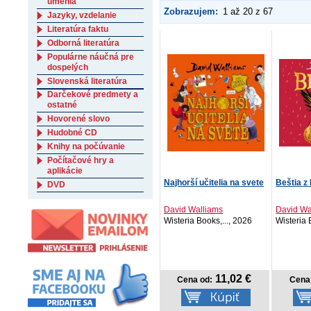
umenia
Zobrazujem:
1 až 20 z 67
Jazyky, vzdelanie
Literatúra faktu
Odborná literatúra
Populárne náučná pre
dospelých
Slovenská literatúra
Darčekové predmety a
ostatné
Hovorené slovo
Hudobné CD
Knihy na počúvanie
Počítačové hry a
aplikácie
Najhorší učitelia na svete
Beštia 
DVD
David Walliams
David Wa
Wisteria Books,..., 2026
Wisteria 
11,02 €
Cena od:
Cena