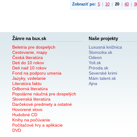
Zobraziť po:
5
|
10
|
20
|
40
|
8
Žánre na bux.sk
Naše projekty
Beletria pre dospelých
Luxusná knižnica
Cestovanie, mapy
Stonozka.sk
Česká literatúra
Odeon
Deti do 10 rokov
Yoli.sk
Deti nad 10 rokov
Priroda.sk
Fond na podporu umenia
Severské krimi
Jazyky, vzdelanie
Mám talent.sk
Literatúra faktu
Ajna
Odborná literatúra
Populárne náučná pre dospelých
Slovenská literatúra
Darčekové predmety a ostatné
Hovorené slovo
Hudobné CD
Knihy na počúvanie
Počítačové hry a aplikácie
DVD