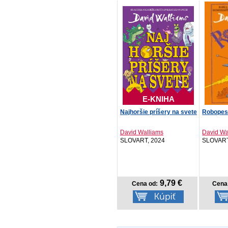
E-KNIHA
Najhoršie príšery na svete
Robope
David Walliams
David Wa
SLOVART, 2024
SLOVART
9,79 €
Cena od:
Cena