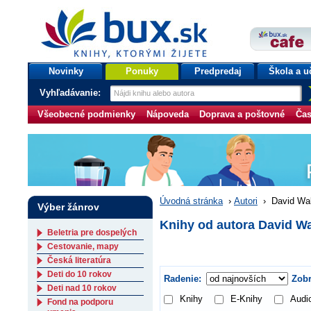
bux.sk
knihy, ktorými žijete
Úvodná stránka
Novinky
Ponuky
Predpredaj
Škola a u
Vyhľadávanie:
Všeobecné podmienky
Nápoveda
Doprava a poštovné
Čas
Úvodná stránka
›
Autori
›
David Wal
Výber žánrov
Knihy od autora David W
Beletria pre dospelých
Cestovanie, mapy
Česká literatúra
Deti do 10 rokov
Radenie:
Zobr
Deti nad 10 rokov
Knihy
E-Knihy
Audi
Fond na podporu