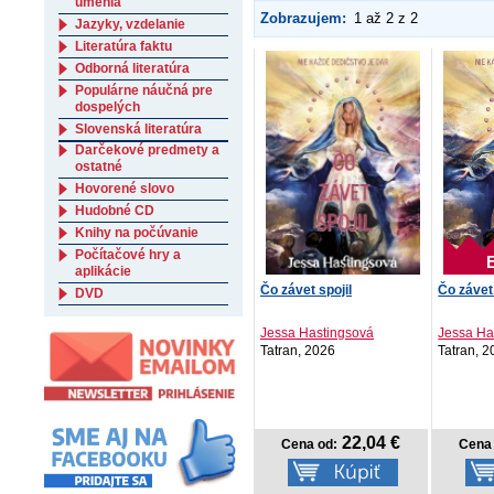
umenia
Zobrazujem:
1 až 2 z 2
Jazyky, vzdelanie
Literatúra faktu
Odborná literatúra
Populárne náučná pre
dospelých
Slovenská literatúra
Darčekové predmety a
ostatné
Hovorené slovo
Hudobné CD
Knihy na počúvanie
Počítačové hry a
aplikácie
Čo závet spojil
Čo závet 
DVD
Jessa Hastingsová
Jessa Ha
Tatran, 2026
Tatran, 
22,04 €
Cena od:
Cena 