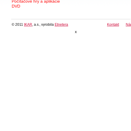
Počítačové hry a aplikácie
DVD
© 2011
IKAR
, a.s., vyrobila
Etnetera
Kontakt
Ná
x