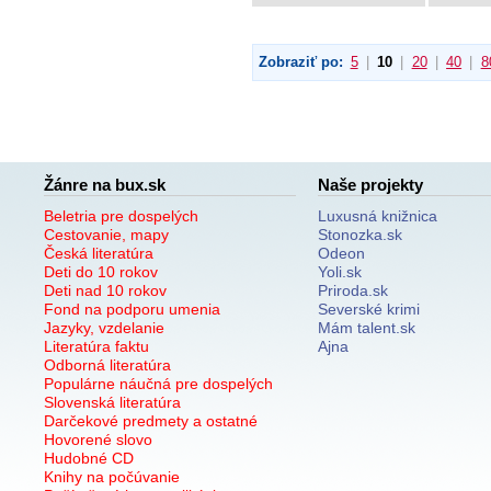
Zobraziť po:
5
|
10
|
20
|
40
|
8
Žánre na bux.sk
Naše projekty
Beletria pre dospelých
Luxusná knižnica
Cestovanie, mapy
Stonozka.sk
Česká literatúra
Odeon
Deti do 10 rokov
Yoli.sk
Deti nad 10 rokov
Priroda.sk
Fond na podporu umenia
Severské krimi
Jazyky, vzdelanie
Mám talent.sk
Literatúra faktu
Ajna
Odborná literatúra
Populárne náučná pre dospelých
Slovenská literatúra
Darčekové predmety a ostatné
Hovorené slovo
Hudobné CD
Knihy na počúvanie