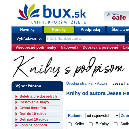
bux.sk
knihy, ktorými žijete
Úvodná stránka
Novinky
Ponuky
Predpredaj
Škola a u
Vyhľadávanie:
Všeobecné podmienky
Nápoveda
Doprava a poštovné
Čas
Úvodná stránka
›
Autori
›
Jessa Has
Výber žánrov
Knihy od autora Jessa H
Beletria pre dospelých
Cestovanie, mapy
Česká literatúra
Deti do 10 rokov
Radenie:
Zobr
Deti nad 10 rokov
Knihy
E-Knihy
Audi
Fond na podporu