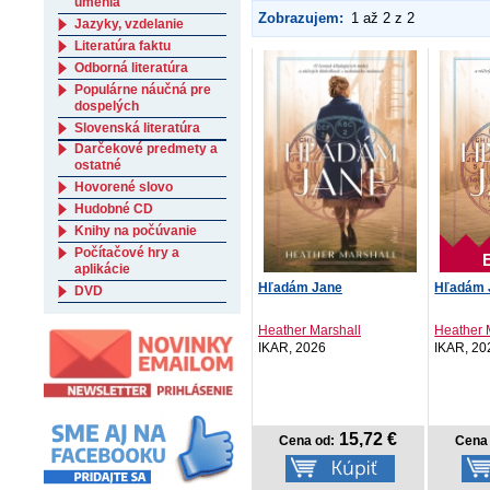
umenia
Zobrazujem:
1 až 2 z 2
Jazyky, vzdelanie
Literatúra faktu
Odborná literatúra
Populárne náučná pre
dospelých
Slovenská literatúra
Darčekové predmety a
ostatné
Hovorené slovo
Hudobné CD
Knihy na počúvanie
Počítačové hry a
aplikácie
Hľadám Jane
Hľadám 
DVD
Heather Marshall
Heather 
IKAR, 2026
IKAR, 20
15,72 €
Cena od:
Cena 