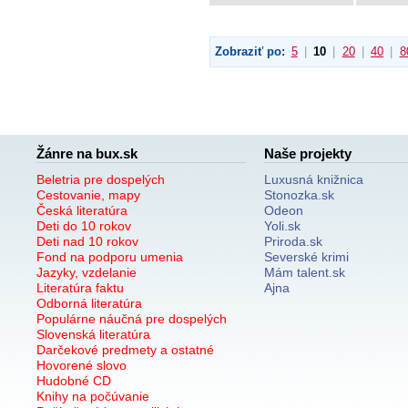
Zobraziť po:
5
|
10
|
20
|
40
|
8
Žánre na bux.sk
Naše projekty
Beletria pre dospelých
Luxusná knižnica
Cestovanie, mapy
Stonozka.sk
Česká literatúra
Odeon
Deti do 10 rokov
Yoli.sk
Deti nad 10 rokov
Priroda.sk
Fond na podporu umenia
Severské krimi
Jazyky, vzdelanie
Mám talent.sk
Literatúra faktu
Ajna
Odborná literatúra
Populárne náučná pre dospelých
Slovenská literatúra
Darčekové predmety a ostatné
Hovorené slovo
Hudobné CD
Knihy na počúvanie