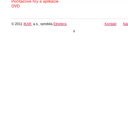
Počítačové hry a aplikácie
DVD
© 2011
IKAR
, a.s., vyrobila
Etnetera
Kontakt
Ná
x