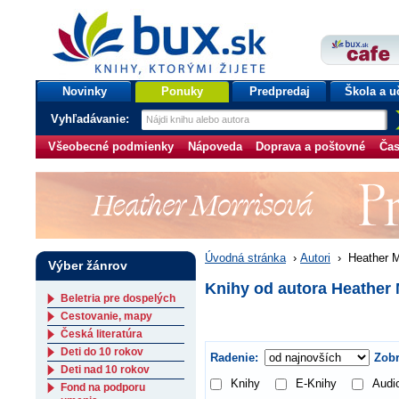
bux.sk
knihy, ktorými žijete
Úvodná stránka
Novinky
Ponuky
Predpredaj
Škola a u
Vyhľadávanie:
Všeobecné podmienky
Nápoveda
Doprava a poštovné
Čas
Úvodná stránka
›
Autori
›
Heather M
Výber žánrov
Knihy od autora Heather 
Beletria pre dospelých
Cestovanie, mapy
Česká literatúra
Deti do 10 rokov
Radenie:
Zobr
Deti nad 10 rokov
Knihy
E-Knihy
Audi
Fond na podporu