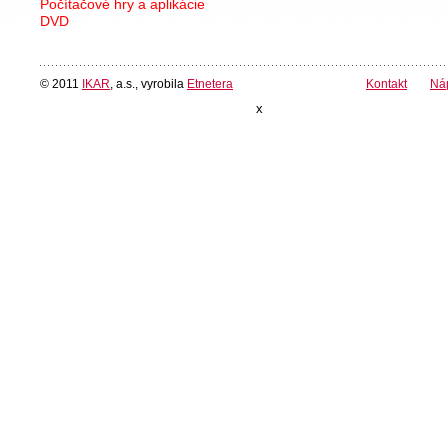
Počítačové hry a aplikácie
DVD
© 2011
IKAR
, a.s., vyrobila
Etnetera
Kontakt
Ná
x