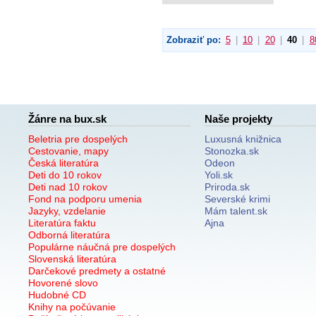
Zobraziť po:
5
|
10
|
20
|
40
|
8
Žánre na bux.sk
Naše projekty
Beletria pre dospelých
Luxusná knižnica
Cestovanie, mapy
Stonozka.sk
Česká literatúra
Odeon
Deti do 10 rokov
Yoli.sk
Deti nad 10 rokov
Priroda.sk
Fond na podporu umenia
Severské krimi
Jazyky, vzdelanie
Mám talent.sk
Literatúra faktu
Ajna
Odborná literatúra
Populárne náučná pre dospelých
Slovenská literatúra
Darčekové predmety a ostatné
Hovorené slovo
Hudobné CD
Knihy na počúvanie