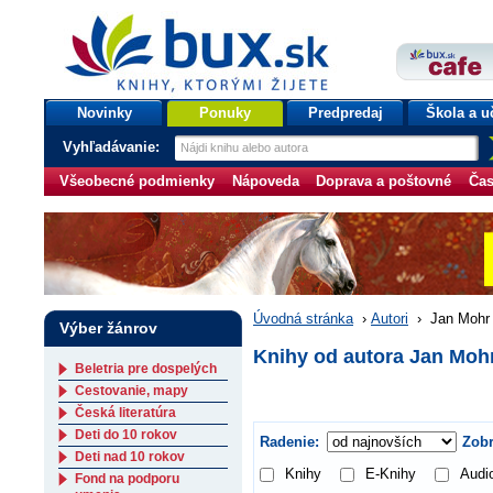
bux.sk
knihy, ktorými žijete
Úvodná stránka
Novinky
Ponuky
Predpredaj
Škola a u
Vyhľadávanie:
Všeobecné podmienky
Nápoveda
Doprava a poštovné
Čas
Úvodná stránka
›
Autori
›
Jan Mohr
Výber žánrov
Knihy od autora Jan Moh
Beletria pre dospelých
Cestovanie, mapy
Česká literatúra
Deti do 10 rokov
Radenie:
Zobr
Deti nad 10 rokov
Knihy
E-Knihy
Audi
Fond na podporu