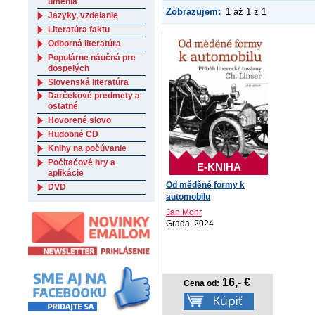
umenia
Zobrazujem:
1 až 1 z 1
Jazyky, vzdelanie
Literatúra faktu
Odborná literatúra
Populárne náučná pre
dospelých
Slovenská literatúra
Darčekové predmety a
ostatné
Hovorené slovo
Hudobné CD
Knihy na počúvanie
Počítačové hry a
E-KNIHA
aplikácie
Od měděné formy k
DVD
automobilu
Jan Mohr
Grada, 2024
16,- €
Cena od: