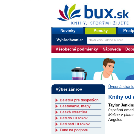
bux.sk
knihy, ktorými žijete
Úvodná stránka
Novinky
Ponuky
Predp
Vyhľadávanie:
Všeobecné podmienky
Nápoveda
Dopr
Úvodná stránk
Výber žánrov
Knihy od 
Beletria pre dospelých
Taylor Jenkin
Cestovanie, mapy
úspešná ameri
Česká literatúra
Malibu v plam
Deti do 10 rokov
Angeles.
Deti nad 10 rokov
Fond na podporu