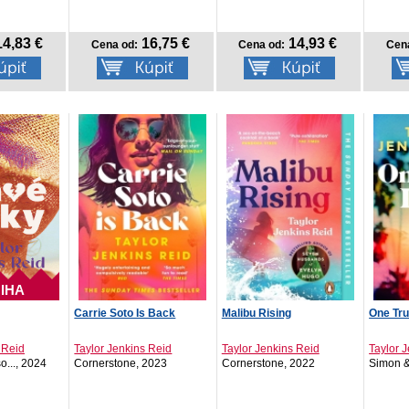
4,83 €
16,75 €
14,93 €
Cena od:
Cena od:
Cen
IHA
Carrie Soto Is Back
Malibu Rising
One Tr
 Reid
Taylor Jenkins Reid
Taylor Jenkins Reid
Taylor 
o..., 2024
Cornerstone, 2023
Cornerstone, 2022
Simon &