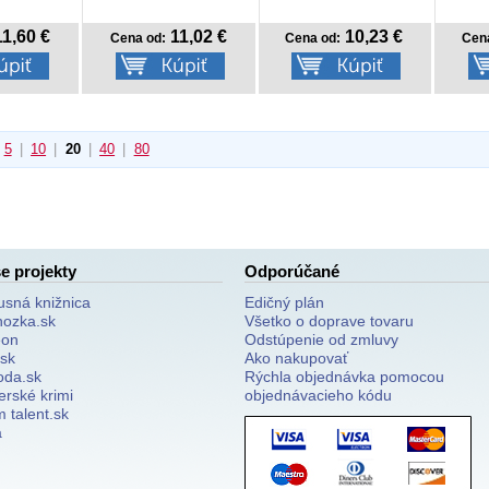
1,60 €
11,02 €
10,23 €
Cena od:
Cena od:
Cen
5
|
10
|
20
|
40
|
80
e projekty
Odporúčané
usná knižnica
Edičný plán
nozka.sk
Všetko o doprave tovaru
on
Odstúpenie od zmluvy
.sk
Ako nakupovať
oda.sk
Rýchla objednávka pomocou
erské krimi
objednávacieho kódu
 talent.sk
a