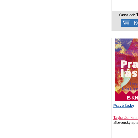
1
Cena od:
E-KN
Pravé lásky
Taylor Jenkins
Slovenský spis