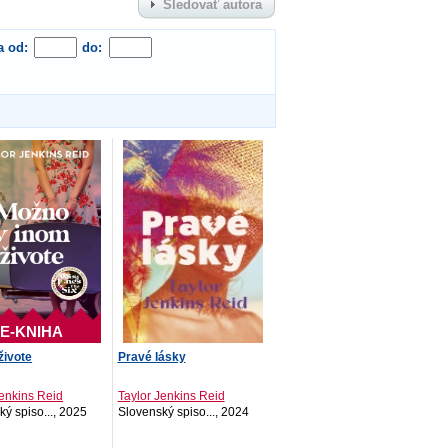
Sledovať autora
a od:
do:
E-KNIHA
živote
Pravé lásky
Jenkins Reid
Taylor Jenkins Reid
ý spiso..., 2025
Slovenský spiso..., 2024