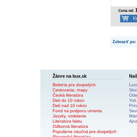
1
Cena od:
Zobraziť po:
Žánre na bux.sk
Naš
Beletria pre dospelých
Lux
Cestovanie, mapy
Sto
Česká literatúra
Ode
Deti do 10 rokov
Yoli
Deti nad 10 rokov
Prir
Fond na podporu umenia
Sev
Jazyky, vzdelanie
Mám
Literatúra faktu
Ajn
Odborná literatúra
Populárne náučná pre dospelých
Slovenská literatúra