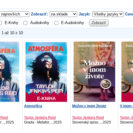
Zobraziť:
Jazyk:
Cen
E-Knihy
Audioknihy
E-Audioknihy
Zobraziť
1 až 10 z 10
E-KNIHA
Atmosféra
Možno v inom živote
V inom 
 Reid
Taylor Jenkins Reid
Taylor Jenkins Reid
Taylor 
..., 2025
Grada - Metafor..., 2025
Slovenský spiso..., 2025
Slovensk