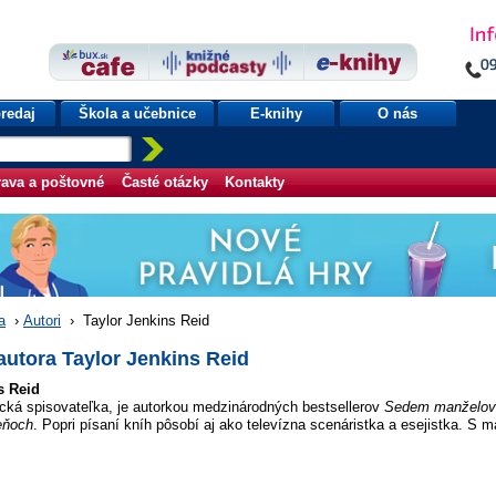
redaj
Škola a učebnice
E-knihy
O nás
ava a poštovné
Časté otázky
Kontakty
a
›
Autori
›
Taylor Jenkins Reid
autora Taylor Jenkins Reid
s Reid
cká spisovateľka, je autorkou medzinárodných bestsellerov
Sedem manželov 
eňoch
. Popri písaní kníh pôsobí aj ako televízna scenáristka a esejistka. S