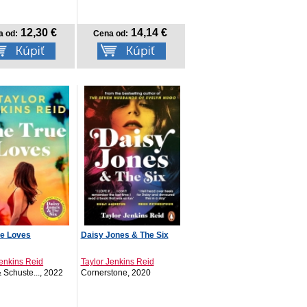
12,30 €
14,14 €
a od:
Cena od:
ue Loves
Daisy Jones & The Six
Jenkins Reid
Taylor Jenkins Reid
 Schuste..., 2022
Cornerstone, 2020