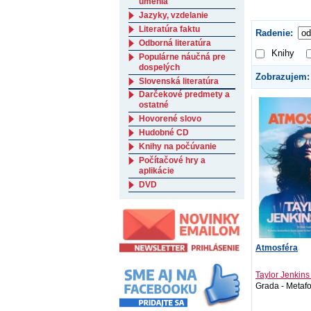
umenia
Jazyky, vzdelanie
Literatúra faktu
Radenie:
Odborná literatúra
Knihy
Populárne náučná pre
dospelých
Zobrazujem:
Slovenská literatúra
Darčekové predmety a
ostatné
Hovorené slovo
Hudobné CD
Knihy na počúvanie
Počítačové hry a
aplikácie
DVD
Atmosféra
Taylor Jenkins
Grada - Metafor