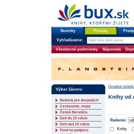
bux.sk
knihy, ktorými žijete
Úvodná stránka
Novinky
Ponuky
Predp
Vyhľadávanie:
Všeobecné podmienky
Nápoveda
Dopr
Úvodná stránk
Výber žánrov
Knihy od 
Beletria pre dospelých
Cestovanie, mapy
Česká literatúra
Deti do 10 rokov
Radenie:
Deti nad 10 rokov
Knihy
Fond na podporu