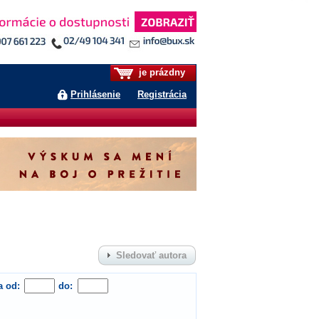
je prázdny
Prihlásenie
Registrácia
Sledovať autora
a od:
do: