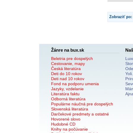
Zobraziť po:
Žánre na bux.sk
Naš
Beletria pre dospelých
Lux
Cestovanie, mapy
Sto
Česká literatúra
Ode
Deti do 10 rokov
Yoli
Deti nad 10 rokov
Prir
Fond na podporu umenia
Sev
Jazyky, vzdelanie
Mám
Literatúra faktu
Ajn
Odborná literatúra
Populárne náučná pre dospelých
Slovenská literatúra
Darčekové predmety a ostatné
Hovorené slovo
Hudobné CD
Knihy na počúvanie