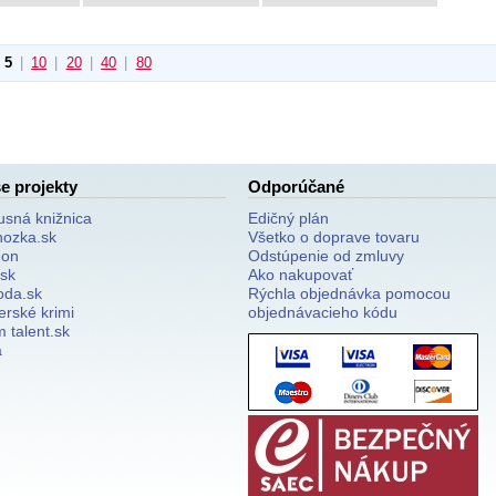
5
|
10
|
20
|
40
|
80
e projekty
Odporúčané
usná knižnica
Edičný plán
nozka.sk
Všetko o doprave tovaru
on
Odstúpenie od zmluvy
.sk
Ako nakupovať
oda.sk
Rýchla objednávka pomocou
erské krimi
objednávacieho kódu
 talent.sk
a