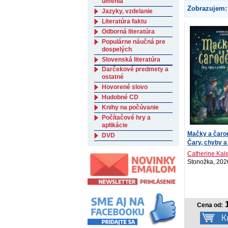
umenia
Zobrazujem:
Jazyky, vzdelanie
Literatúra faktu
Odborná literatúra
Populárne náučná pre
dospelých
Slovenská literatúra
Darčekové predmety a
ostatné
Hovorené slovo
Hudobné CD
Knihy na počúvanie
Počítačové hry a
aplikácie
Mačky a čarod
DVD
Čary, chyby a p
Catherine Kale
Stonožka, 202
1
Cena od: