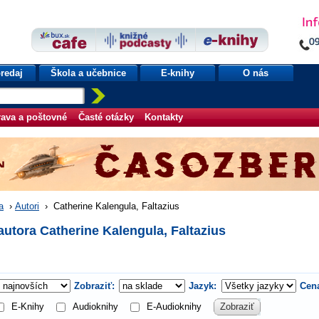
redaj
Škola a učebnice
E-knihy
O nás
ava a poštovné
Časté otázky
Kontakty
a
›
Autori
›
Catherine Kalengula, Faltazius
autora Catherine Kalengula, Faltazius
Zobraziť:
Jazyk:
Cen
E-Knihy
Audioknihy
E-Audioknihy
Zobraziť