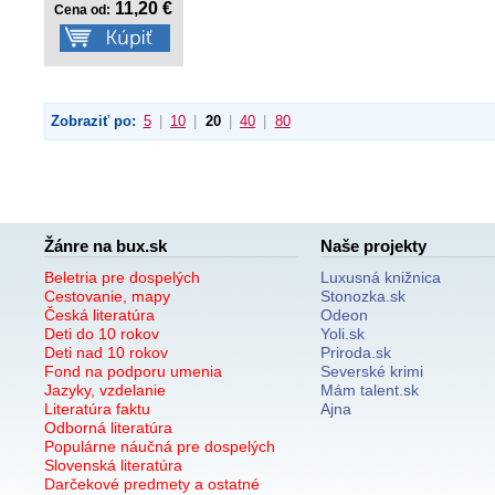
11,20 €
Cena od:
Zobraziť po:
5
|
10
|
20
|
40
|
80
Žánre na bux.sk
Naše projekty
Beletria pre dospelých
Luxusná knižnica
Cestovanie, mapy
Stonozka.sk
Česká literatúra
Odeon
Deti do 10 rokov
Yoli.sk
Deti nad 10 rokov
Priroda.sk
Fond na podporu umenia
Severské krimi
Jazyky, vzdelanie
Mám talent.sk
Literatúra faktu
Ajna
Odborná literatúra
Populárne náučná pre dospelých
Slovenská literatúra
Darčekové predmety a ostatné