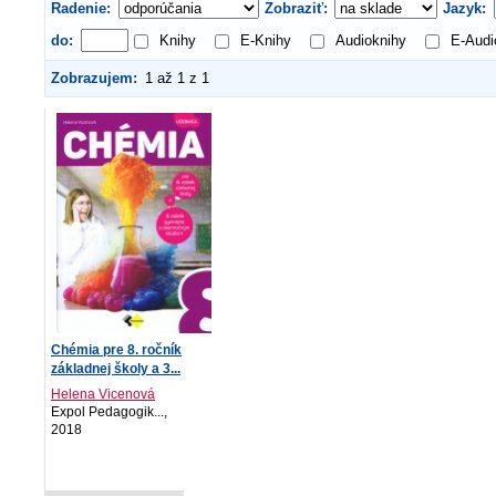
Radenie:
Zobraziť:
Jazyk:
do:
Knihy
E-Knihy
Audioknihy
E-Audi
Zobrazujem:
1 až 1 z 1
Chémia pre 8. ročník
základnej školy a 3...
Helena Vicenová
Expol Pedagogik...,
2018