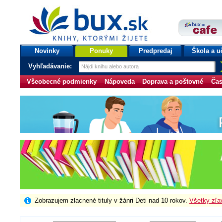
bux.sk
knihy, ktorými žijete
Úvodná stránka
Novinky
Ponuky
Predpredaj
Škola a u
Vyhľadávanie:
Všeobecné podmienky
Nápoveda
Doprava a poštovné
Čas
Zobrazujem zlacnené tituly v žánri Deti nad 10 rokov.
Všetky zľa