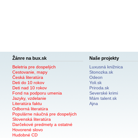
Žánre na bux.sk
Naše projekty
Beletria pre dospelých
Luxusná knižnica
Cestovanie, mapy
Stonozka.sk
Česká literatúra
Odeon
Deti do 10 rokov
Yoli.sk
Deti nad 10 rokov
Priroda.sk
Fond na podporu umenia
Severské krimi
Jazyky, vzdelanie
Mám talent.sk
Literatúra faktu
Ajna
Odborná literatúra
Populárne náučná pre dospelých
Slovenská literatúra
Darčekové predmety a ostatné
Hovorené slovo
Hudobné CD