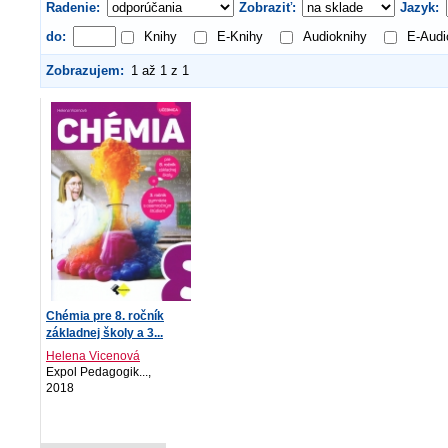
Radenie:
Zobraziť:
Jazyk:
do:
Knihy
E-Knihy
Audioknihy
E-Audi
Zobrazujem:
1 až 1 z 1
Chémia pre 8. ročník
základnej školy a 3...
Helena Vicenová
Expol Pedagogik...,
2018