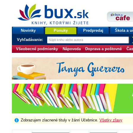
bux.sk
knihy, ktorými žijete
Úvodná stránka
Novinky
Ponuky
Predpredaj
Škola a u
Vyhľadávanie:
Všeobecné podmienky
Nápoveda
Doprava a poštovné
Čas
Zobrazujem zlacnené tituly v žánri Učebnice.
Všetky zľavy