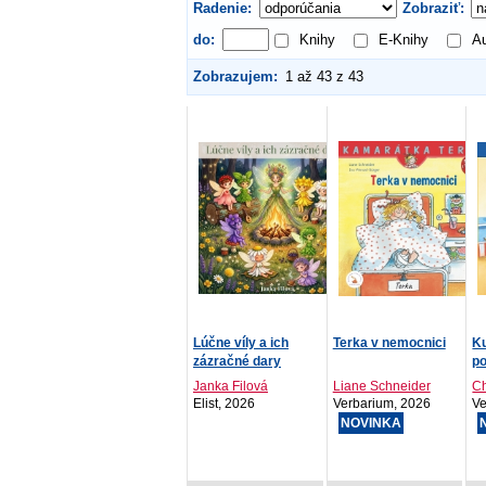
Radenie:
Zobraziť:
do:
Knihy
E-Knihy
Au
Zobrazujem:
1 až 43 z 43
Lúčne víly a ich
Terka v nemocnici
Ku
zázračné dary
po
Janka Filová
Liane Schneider
Ch
Elist, 2026
Verbarium, 2026
Ve
NOVINKA