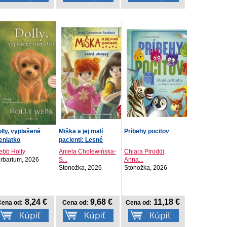
lly, vyplašené
Miška a jej malí
Príbehy pocitov
eniatko
pacienti: Lesné
obrazy
ebb Holly
Aniela Cholewińska-
Chiara Piroddi,
rbarium, 2026
S...
Anna...
Stonožka, 2026
Stonožka, 2026
8,24 €
9,68 €
11,18 €
Cena od:
Cena od:
Cena od: