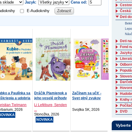
Jazyk:
Cena od:
Cestov
dioknihy
E-Audioknihy
Zobraziť
Česká l
Deti do
Belet
Lepo
Náučn
Deti n
Fond n
Jazyky
Literat
Odborná
Populá
Slovens
Darček
Hovore
bko a Paulínka sa
Dráčik Plamienok a
Začínam sa učiť -
Hudob
škriepia a udobria
jeho veselé príhody
Svet plný zvukov
Knihy 
ristian Tielmann
Li Lefébure, Senden
Počítač
rbarium, 2026
...
Svojtka SK, 2026
DVD
Stonožka, 2026
NOVINKA
NOVINKA
Vyberte