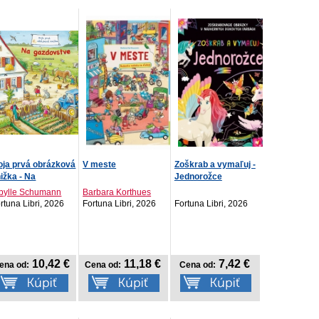
ja prvá obrázková
V meste
Zoškrab a vymaľuj -
ižka - Na
Jednorožce
zdovst...
bylle Schumann
Barbara Korthues
rtuna Libri, 2026
Fortuna Libri, 2026
Fortuna Libri, 2026
10,42 €
11,18 €
7,42 €
ena od:
Cena od:
Cena od: