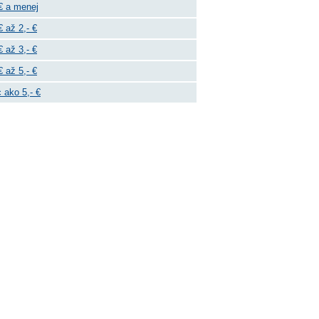
€ a menej
€ až 2,- €
€ až 3,- €
€ až 5,- €
 ako 5,- €