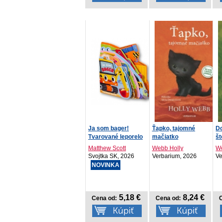
Ja som bager!
Ťapko, tajomné
Do
Tvarované leporelo
mačiatko
št
Matthew Scott
Webb Holly
W
Svojtka SK, 2026
Verbarium, 2026
Ve
NOVINKA
5,18 €
8,24 €
Cena od:
Cena od: