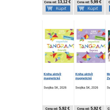
13,12 €
5,99 €
Cena od:
Cena od:
Kniha aktivít
Kniha aktivít
Mo
magnetické
magnetické
Zv
TANGRAMY - Zvie...
TANGRAMY - Dopr...
Svojtka SK, 2026
Svojtka SK, 2026
Sv
5,92 €
5,92 €
Cena od:
Cena od:
C