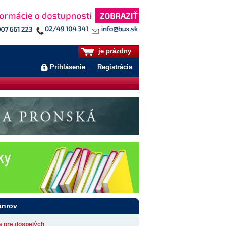
je prázdny
Prihlásenie
Registrácia
ánrov
ia pre dospelých