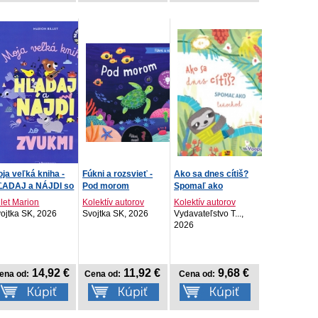
ja veľká kniha -
Fúkni a rozsvieť -
Ako sa dnes cítiš?
ĽADAJ a NÁJDI so
Pod morom
Spomaľ ako
u...
leňochod P...
llet Marion
Kolektív autorov
Kolektív autorov
ojtka SK, 2026
Svojtka SK, 2026
Vydavateľstvo T...,
2026
14,92 €
11,92 €
9,68 €
ena od:
Cena od:
Cena od: