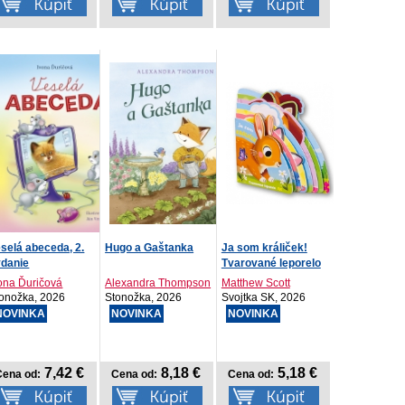
selá abeceda, 2.
Hugo a Gaštanka
Ja som králiček!
ydanie
Tvarované leporelo
ona Ďuričová
Alexandra Thompson
Matthew Scott
onožka, 2026
Stonožka, 2026
Svojtka SK, 2026
NOVINKA
NOVINKA
NOVINKA
7,42 €
8,18 €
5,18 €
Cena od:
Cena od:
Cena od: