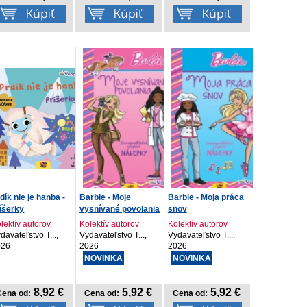
dík nie je hanba -
Barbie - Moje
Barbie - Moja práca
íšerky
vysnívané povolania
snov
lektív autorov
Kolektív autorov
Kolektív autorov
davateľstvo T...,
Vydavateľstvo T...,
Vydavateľstvo T...,
026
2026
2026
NOVINKA
NOVINKA
8,92 €
5,92 €
5,92 €
Cena od:
Cena od:
Cena od: