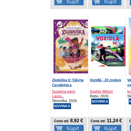
Zloduška 6: Slávna
Vozidlá - 20 zvukov
Ve
čarodejnica
v
Susanna Isern,
Sophie Wilson
Iv
Laura...
Rebo, 2026
St
Stonožka, 2026
NOVINKA
NOVINKA
8,92 €
11,24 €
Cena od:
Cena od: