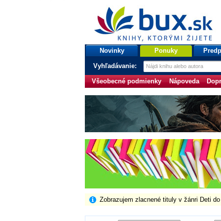
bux.sk
knihy, ktorými žijete
Úvodná stránka
Novinky
Ponuky
Predp
Vyhľadávanie:
Všeobecné podmienky
Nápoveda
Dopr
Zobrazujem zlacnené tituly v žánri Deti d