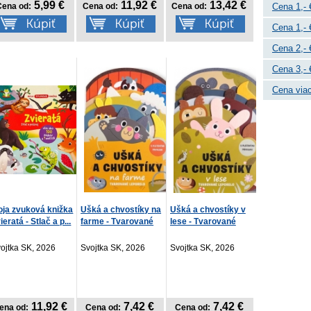
5,99 €
11,92 €
13,42 €
Cena od:
Cena od:
Cena od:
Cena 1,- 
Cena 1,- 
Cena 2,- 
Cena 3,- 
Cena viac
ja zvuková knižka
Ušká a chvostíky na
Ušká a chvostíky v
ieratá - Stlač a p...
farme - Tvarované
lese - Tvarované
le...
lepo...
ojtka SK, 2026
Svojtka SK, 2026
Svojtka SK, 2026
11,92 €
7,42 €
7,42 €
ena od:
Cena od:
Cena od: