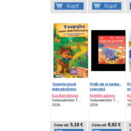
Yoopyho lesné
Prdík nie je hanba -
Pr
dobrodružstvo
zvieratká
pr
Eva Barnišinová
Kolektív autorov
Ko
Vydavateľstvo T...,
Vydavateľstvo T...,
Vy
2026
2026
2
5,18 €
8,92 €
Cena od:
Cena od: