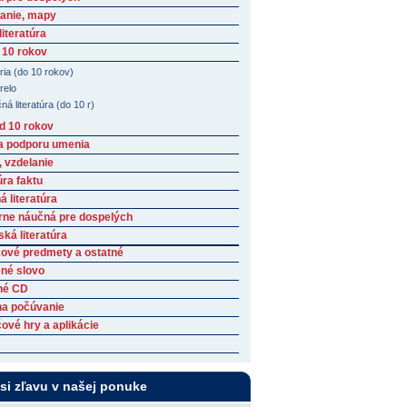
anie, mapy
iteratúra
 10 rokov
ria (do 10 rokov)
relo
á literatúra (do 10 r)
ad 10 rokov
a podporu umenia
, vzdelanie
úra faktu
 literatúra
rne náučná pre dospelých
ká literatúra
ové predmety a ostatné
né slovo
né CD
na počúvanie
ové hry a aplikácie
 si zľavu v našej ponuke