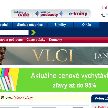
redaj
Škola a učebnice
E-knihy
O nás
ava a poštovné
Časté otázky
Kontakty
o 10 rokov.
Všetky zľavy
Výber ž
Beletr