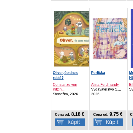
Oliver, čo dnes
Perlička
Mo
robíš?
H
zv
Constanze von
Alina Ferdinandy
Bi
Kitzin...
Vydavateľstvo S...,
Sv
Stonožka, 2026
2026
8,18 €
9,75 €
Cena od:
Cena od:
C