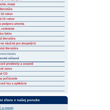
anie, mapy
iteratúra
 10 rokov
ad 10 rokov
a podporu umenia
, vzdelanie
úra faktu
 literatúra
rne náučná pre dospelých
ká literatúra
enská klasika
enská súčasná
ové predmety a ostatné
né slovo
né CD
na počúvanie
ové hry a aplikácie
 si zľavu v našej ponuke
€ a menej