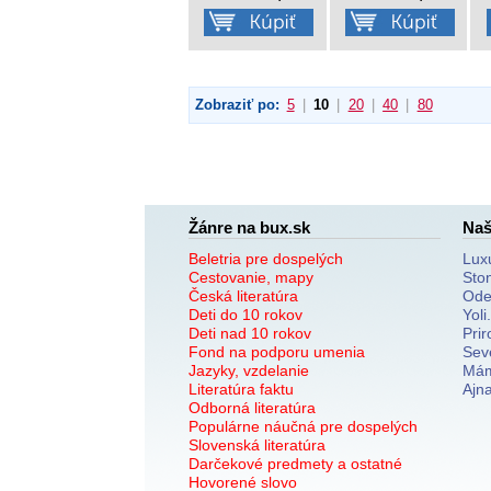
Zobraziť po:
5
|
10
|
20
|
40
|
80
Žánre na bux.sk
Naš
Beletria pre dospelých
Lux
Cestovanie, mapy
Sto
Česká literatúra
Ode
Deti do 10 rokov
Yoli
Deti nad 10 rokov
Prir
Fond na podporu umenia
Sev
Jazyky, vzdelanie
Mám
Literatúra faktu
Ajn
Odborná literatúra
Populárne náučná pre dospelých
Slovenská literatúra
Darčekové predmety a ostatné
Hovorené slovo