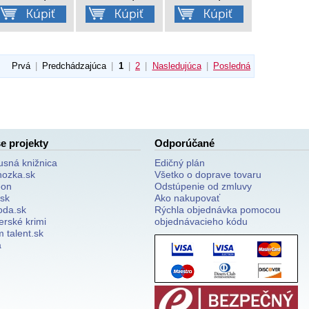
Prvá
|
Predchádzajúca
|
1
|
2
|
Nasledujúca
|
Posledná
e projekty
Odporúčané
usná knižnica
Edičný plán
nozka.sk
Všetko o doprave tovaru
on
Odstúpenie od zmluvy
.sk
Ako nakupovať
oda.sk
Rýchla objednávka pomocou
erské krimi
objednávacieho kódu
 talent.sk
a