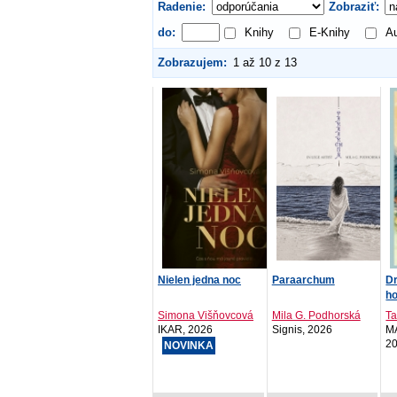
Radenie:
Zobraziť:
do:
Knihy
E-Knihy
Au
Zobrazujem:
1 až 10 z 13
Nielen jedna noc
Paraarchum
Dr
ho
Simona Višňovcová
Mila G. Podhorská
Ta
IKAR, 2026
Signis, 2026
MA
2
NOVINKA