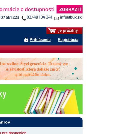
je prázdny
Prihlásenie
Registrácia
ánrov
ia pre dospelých