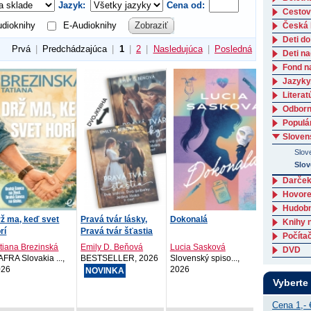
Jazyk:
Cena od:
Cestov
dioknihy
E-Audioknihy
Zobraziť
Česká l
Deti do
Prvá
|
Predchádzajúca
|
1
|
2
|
Nasledujúca
|
Posledná
Deti n
Fond n
Jazyky
Literat
Odborná
Populá
Slovens
Slov
Slov
Darček
Hovore
Hudob
ž ma, keď svet
Pravá tvár lásky,
Dokonalá
Knihy 
rí
Pravá tvár šťastia
Počítač
tiana Brezinská
Emily D. Beňová
Lucia Sasková
DVD
FRA Slovakia ...,
BESTSELLER, 2026
Slovenský spiso...,
026
2026
NOVINKA
Vyberte
Cena 1,- 