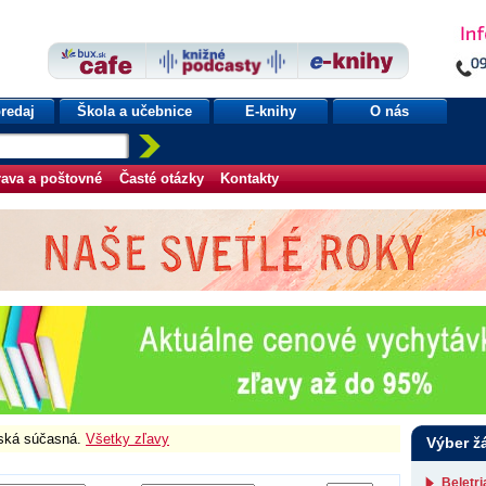
redaj
Škola a učebnice
E-knihy
O nás
ava a poštovné
Časté otázky
Kontakty
nská súčasná.
Všetky zľavy
Výber ž
Beletr