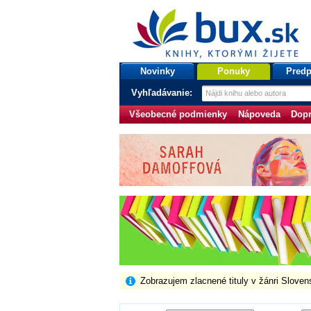
bux.sk
knihy, ktorými žijete
Úvodná stránka
Novinky
Ponuky
Predp
Vyhľadávanie:
Všeobecné podmienky
Nápoveda
Dopr
Zobrazujem zlacnené tituly v žánri Slove