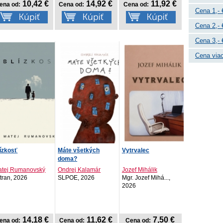
10,42 €
14,92 €
11,92 €
ena od:
Cena od:
Cena od:
Cena 1,- 
Cena 2,- 
Cena 3,- 
Cena viac
ízkosť
Máte všetkých
Vytrvalec
doma?
atej Rumanovský
Ondrej Kalamár
Jozef Mihálik
tran, 2026
SLPOE, 2026
Mgr. Jozef Mihá...,
2026
14,18 €
11,62 €
7,50 €
ena od:
Cena od:
Cena od: