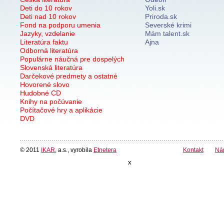
Deti do 10 rokov
Yoli.sk
Deti nad 10 rokov
Priroda.sk
Fond na podporu umenia
Severské krimi
Jazyky, vzdelanie
Mám talent.sk
Literatúra faktu
Ajna
Odborná literatúra
Populárne náučná pre dospelých
Slovenská literatúra
Darčekové predmety a ostatné
Hovorené slovo
Hudobné CD
Knihy na počúvanie
Počítačové hry a aplikácie
DVD
© 2011
IKAR
, a.s., vyrobila
Etnetera
Kontakt
Ná
x