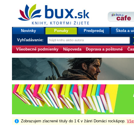
bux.sk
knihy, ktorými žijete
Úvodná stránka
Novinky
Ponuky
Predpredaj
Škola a u
Vyhľadávanie:
Všeobecné podmienky
Nápoveda
Doprava a poštovné
Čas
Zobrazujem zlacnené tituly do 1 € v žánri Domáci rock&pop.
Vše