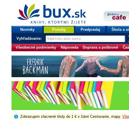
bux.sk
knihy, ktorými žijete
Úvodná stránka
Novinky
Ponuky
Predpredaj
Škola a u
Vyhľadávanie:
Všeobecné podmienky
Nápoveda
Doprava a poštovné
Čas
Zobrazujem zlacnené tituly do 1 € v žánri Cestovanie, mapy.
Vše