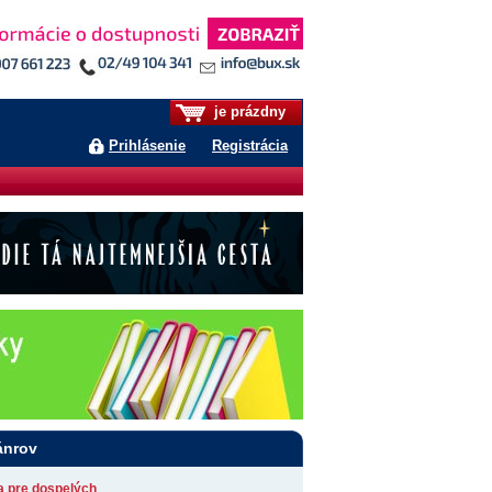
je prázdny
Prihlásenie
Registrácia
ánrov
ia pre dospelých