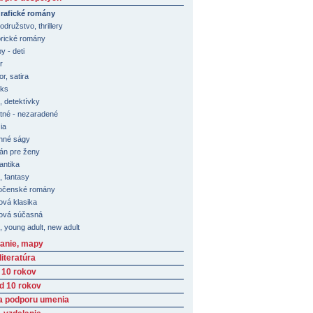
rafické romány
družstvo, thrillery
orické romány
y - deti
r
r, satira
ks
, detektívky
tné - nezaradené
ia
nné ságy
n pre ženy
ntika
i, fantasy
očenské romány
ová klasika
ová súčasná
, young adult, new adult
anie, mapy
iteratúra
 10 rokov
ad 10 rokov
a podporu umenia