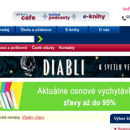
redaj
Škola a učebnice
E-knihy
O nás
ava a poštovné
Časté otázky
Kontakty
fické romány.
Všetky zľavy
Výber ž
Beletr