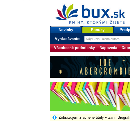
bux.sk
knihy, ktorými žijete
Úvodná stránka
Novinky
Ponuky
Predp
Vyhľadávanie:
Všeobecné podmienky
Nápoveda
Dopr
Zobrazujem zlacnené tituly v žánri Biogra