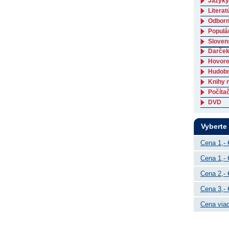
Jazyky
Literat
Odborná
Populá
Slovens
Darček
Hovore
Hudob
Knihy 
Počítač
DVD
Vyberte
Cena 1,- 
Cena 1,- 
Cena 2,- 
Cena 3,- 
Cena viac