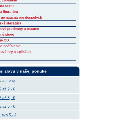
, vzdelanie
úra faktu
 literatúra
rne náučná pre dospelých
ká literatúra
ové predmety a ostatné
né slovo
né CD
na počúvanie
ové hry a aplikácie
 si zľavu v našej ponuke
€ a menej
€ až 2,- €
€ až 3,- €
€ až 5,- €
 ako 5,- €