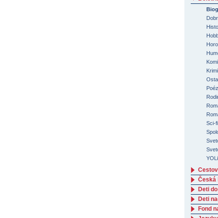
Biog
Dobro
Hist
Hobb
Horo
Humo
Komi
Krimi
Osta
Poéz
Rodi
Romá
Roma
Sci-f
Spol
Svet
Svet
YOLi
Cestov
Česká l
Deti do
Deti n
Fond n