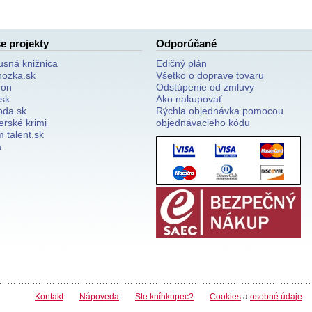
e projekty
Odporúčané
usná knižnica
Edičný plán
nozka.sk
Všetko o doprave tovaru
on
Odstúpenie od zmluvy
.sk
Ako nakupovať
oda.sk
Rýchla objednávka pomocou
erské krimi
objednávacieho kódu
 talent.sk
a
Kontakt
Nápoveda
Ste kníhkupec?
Cookies
a
osobné údaje