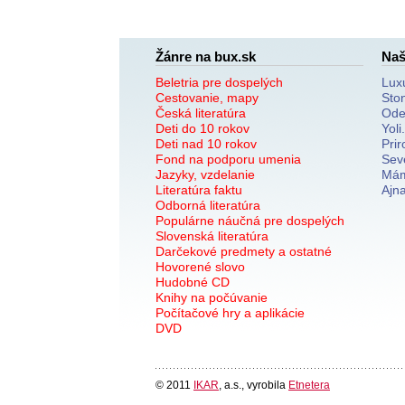
Žánre na bux.sk
Naš
Beletria pre dospelých
Lux
Cestovanie, mapy
Sto
Česká literatúra
Ode
Deti do 10 rokov
Yoli
Deti nad 10 rokov
Prir
Fond na podporu umenia
Sev
Jazyky, vzdelanie
Mám
Literatúra faktu
Ajn
Odborná literatúra
Populárne náučná pre dospelých
Slovenská literatúra
Darčekové predmety a ostatné
Hovorené slovo
Hudobné CD
Knihy na počúvanie
Počítačové hry a aplikácie
DVD
© 2011
IKAR
, a.s., vyrobila
Etnetera