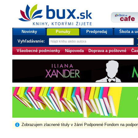
bux.sk
knihy, ktorými žijete
Úvodná stránka
Novinky
Ponuky
Predpredaj
Škola a u
Vyhľadávanie:
Všeobecné podmienky
Nápoveda
Doprava a poštovné
Čas
Zobrazujem zlacnené tituly v žánri Podporené Fondom na podpo