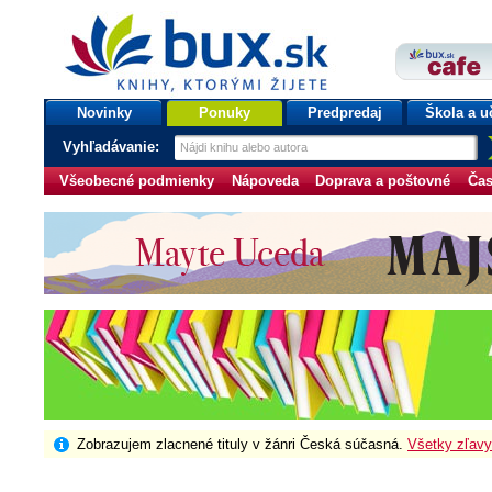
bux.sk
knihy, ktorými žijete
Úvodná stránka
Novinky
Ponuky
Predpredaj
Škola a u
Vyhľadávanie:
Všeobecné podmienky
Nápoveda
Doprava a poštovné
Čas
Zobrazujem zlacnené tituly v žánri Česká súčasná.
Všetky zľavy