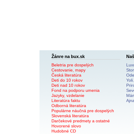
Žánre na bux.sk
Naš
Beletria pre dospelých
Lux
Cestovanie, mapy
Sto
Česká literatúra
Ode
Deti do 10 rokov
Yoli
Deti nad 10 rokov
Prir
Fond na podporu umenia
Sev
Jazyky, vzdelanie
Mám
Literatúra faktu
Ajn
Odborná literatúra
Populárne náučná pre dospelých
Slovenská literatúra
Darčekové predmety a ostatné
Hovorené slovo
Hudobné CD