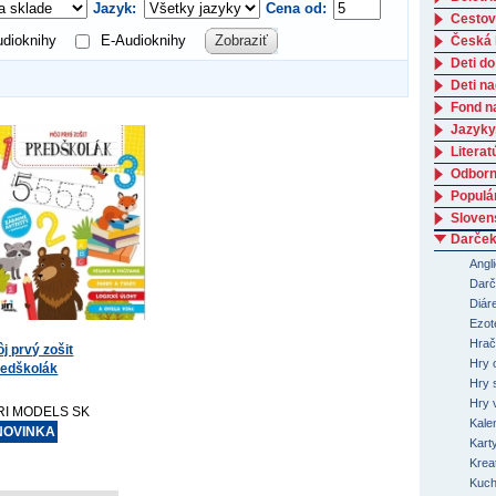
Jazyk:
Cena od:
Cestov
dioknihy
E-Audioknihy
Zobraziť
Česká l
Deti do
Deti n
Fond n
Jazyky
Literat
Odborná
Populá
Slovens
Darček
Angli
Darč
Diár
Ezot
Hrač
j prvý zošit
Hry 
redškolák
Hry 
Hry 
IRI MODELS SK
Kale
NOVINKA
Kart
Kreat
Kuch