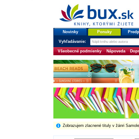
bux.sk
knihy, ktorými žijete
Úvodná stránka
Novinky
Ponuky
Predp
Vyhľadávanie:
Všeobecné podmienky
Nápoveda
Dopr
Zobrazujem zlacnené tituly v žánri Samol