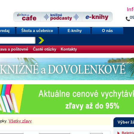
redaj
Škola a učebnice
E-knihy
O nás
ava a poštovné
Časté otázky
Kontakty
epky.
Všetky zľavy
Výber ž
Beletr