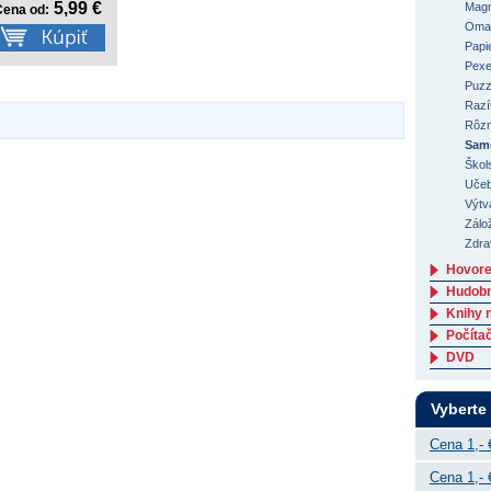
5,99 €
Magn
Cena od:
Oma
Papi
Pex
Puzz
Razí
Rôzn
Sam
Škol
Učeb
Výtv
Zálo
Zdrav
Hovore
Hudob
Knihy 
Počítač
DVD
Vyberte
Cena 1,- 
Cena 1,- 