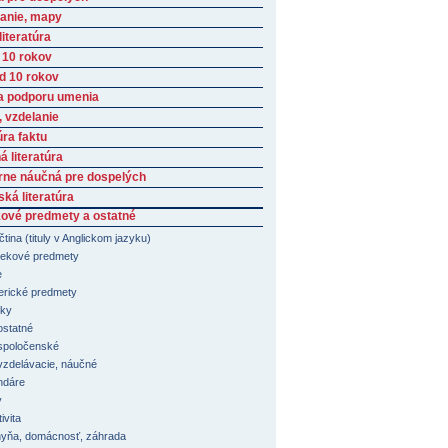
anie, mapy
iteratúra
 10 rokov
ad 10 rokov
a podporu umenia
, vzdelanie
úra faktu
 literatúra
rne náučná pre dospelých
ká literatúra
ové predmety a ostatné
čtina (tituly v Anglickom jazyku)
ekové predmety
e
erické predmety
ky
ostatné
spoločenské
vzdelávacie, náučné
ndáre
y
ivita
yňa, domácnosť, záhrada