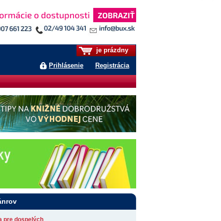
je prázdny
Prihlásenie
Registrácia
ánrov
ia pre dospelých