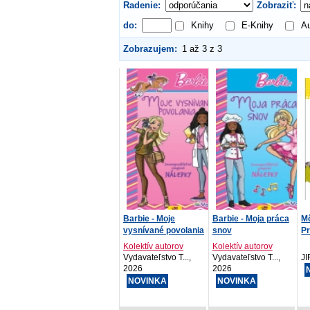
Radenie:
Zobraziť:
do:
Knihy
E-Knihy
Au
Zobrazujem:
1 až 3 z 3
Barbie - Moje
Barbie - Moja práca
Mô
vysnívané povolania
snov
P
Kolektív autorov
Kolektív autorov
Vydavateľstvo T...,
Vydavateľstvo T...,
J
2026
2026
NOVINKA
NOVINKA