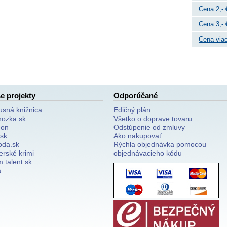
Cena 2,- 
Cena 3,- 
Cena viac
e projekty
Odporúčané
usná knižnica
Edičný plán
nozka.sk
Všetko o doprave tovaru
on
Odstúpenie od zmluvy
.sk
Ako nakupovať
oda.sk
Rýchla objednávka pomocou
erské krimi
objednávacieho kódu
 talent.sk
a