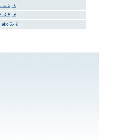
€ až 3,- €
€ až 5,- €
 ako 5,- €