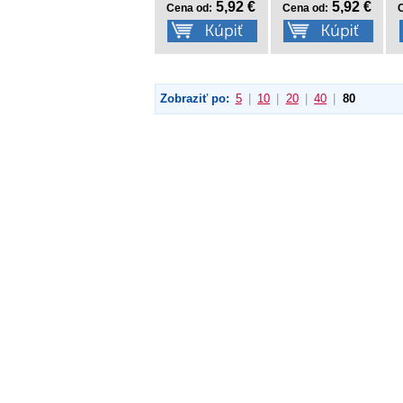
5,92 €
5,92 €
Cena od:
Cena od:
Zobraziť po:
5
|
10
|
20
|
40
|
80