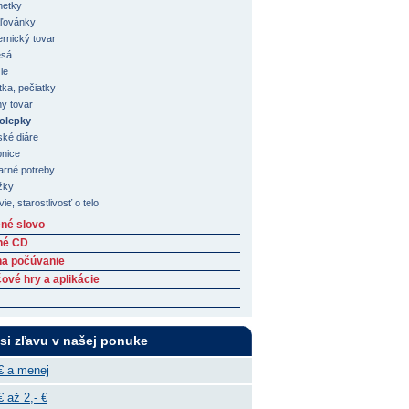
etky
ľovánky
ernický tovar
esá
le
tka, pečiatky
y tovar
olepky
ské diáre
nice
arné potreby
žky
ie, starostlivosť o telo
né slovo
né CD
na počúvanie
ové hry a aplikácie
 si zľavu v našej ponuke
€ a menej
€ až 2,- €