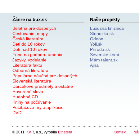
Žánre na bux.sk
Naše projekty
Beletria pre dospelých
Luxusná knižnica
Cestovanie, mapy
Stonozka.sk
Česká literatúra
Odeon
Deti do 10 rokov
Yoli.sk
Deti nad 10 rokov
Priroda.sk
Fond na podporu umenia
Severské krimi
Jazyky, vzdelanie
Mám talent.sk
Literatúra faktu
Ajna
Odborná literatúra
Populárne náučná pre dospelých
Slovenská literatúra
Darčekové predmety a ostatné
Hovorené slovo
Hudobné CD
Knihy na počúvanie
Počítačové hry a aplikácie
DVD
© 2011
IKAR
, a.s., vyrobila
Etnetera
Kontakt
Ná