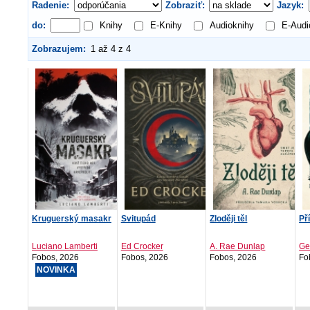
Radenie:
Zobraziť:
Jazyk:
do:
Knihy
E-Knihy
Audioknihy
E-Audi
Zobrazujem:
1 až 4 z 4
Kruguerský masakr
Svitupád
Zloději těl
Př
Luciano Lamberti
Ed Crocker
A. Rae Dunlap
Ge
Fobos, 2026
Fobos, 2026
Fobos, 2026
Fo
NOVINKA