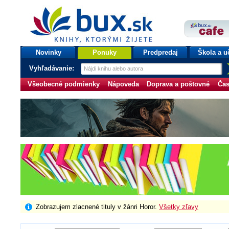
bux.sk
knihy, ktorými žijete
Úvodná stránka
Novinky
Ponuky
Predpredaj
Škola a u
Vyhľadávanie:
Všeobecné podmienky
Nápoveda
Doprava a poštovné
Čas
Zobrazujem zlacnené tituly v žánri Horor.
Všetky zľavy