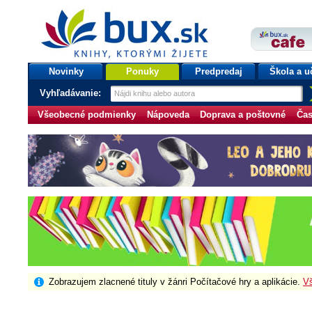
bux.sk
knihy, ktorými žijete
Úvodná stránka
Novinky
Ponuky
Predpredaj
Škola a u
Vyhľadávanie:
Všeobecné podmienky
Nápoveda
Doprava a poštovné
Čas
Zobrazujem zlacnené tituly v žánri Počítačové hry a aplikácie.
Vš