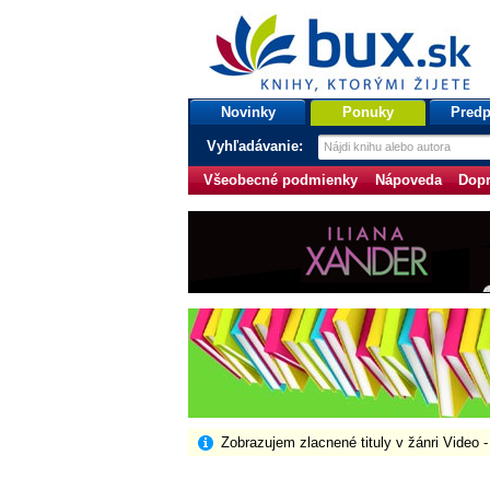
bux.sk
knihy, ktorými žijete
Úvodná stránka
Novinky
Ponuky
Predp
Vyhľadávanie:
Všeobecné podmienky
Nápoveda
Dopr
Zobrazujem zlacnené tituly v žánri Video -