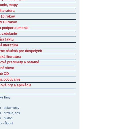
anie, mapy
iteratúra
 10 rokov
ad 10 rokov
a podporu umenia
, vzdelanie
úra faktu
 literatúra
rne náučná pre dospelých
ká literatúra
ové predmety a ostatné
né slovo
né CD
na počúvanie
ové hry a aplikácie
ké filmy
y
o - dokumenty
 - erotika, sex
o - hudba
o - Šport