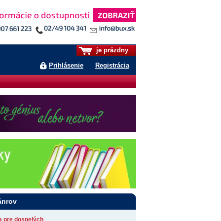
je prázdny
Prihlásenie
Registrácia
ánrov
ia pre dospelých