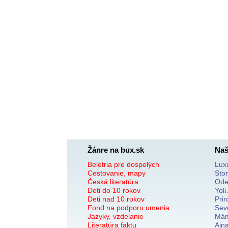
Žánre na bux.sk
Naš
Beletria pre dospelých
Lux
Cestovanie, mapy
Sto
Česká literatúra
Ode
Deti do 10 rokov
Yoli
Deti nad 10 rokov
Prir
Fond na podporu umenia
Sev
Jazyky, vzdelanie
Mám
Literatúra faktu
Ajn