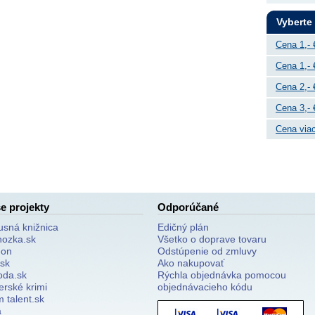
Vyberte
Cena 1,- 
Cena 1,- 
Cena 2,- 
Cena 3,- 
Cena viac
e projekty
Odporúčané
usná knižnica
Edičný plán
nozka.sk
Všetko o doprave tovaru
on
Odstúpenie od zmluvy
.sk
Ako nakupovať
oda.sk
Rýchla objednávka pomocou
erské krimi
objednávacieho kódu
 talent.sk
a