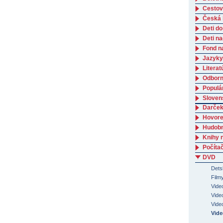
Cestov
Česká l
Deti do
Deti n
Fond n
Jazyky
Literat
Odborná
Populá
Slovens
Darček
Hovore
Hudob
Knihy 
Počítač
DVD
Dets
Film
Vide
Video
Vide
Vide