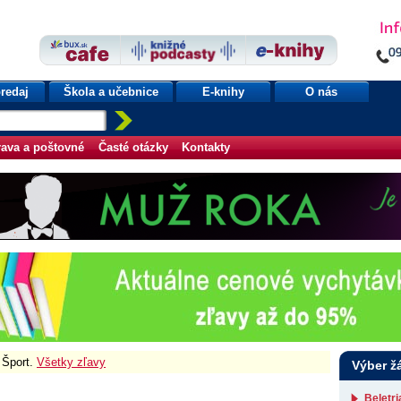
redaj
Škola a učebnice
E-knihy
O nás
ava a poštovné
Časté otázky
Kontakty
 Šport.
Všetky zľavy
Výber ž
Beletr