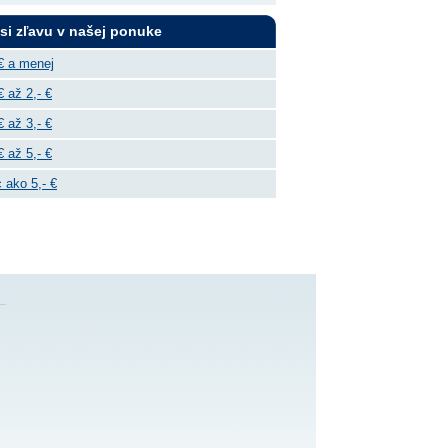
 si zľavu v našej ponuke
€ a menej
€ až 2,- €
€ až 3,- €
€ až 5,- €
 ako 5,- €