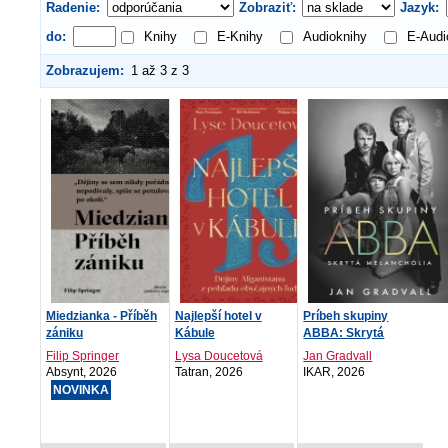
Radenie:
Zobraziť:
Jazyk:
do:
Knihy
E-Knihy
Audioknihy
E-Audi
Zobrazujem:
1 až 3 z 3
Miedzianka - Příběh
Najlepší hotel v
Príbeh skupiny
zániku
Kábule
ABBA: Skrytá
melanchólia
Filip Springer
Lysa Doucetová
Jan Gradvall
Absynt, 2026
Tatran, 2026
IKAR, 2026
NOVINKA