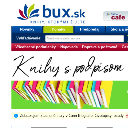
bux.sk
knihy, ktorými žijete
Úvodná stránka
Novinky
Ponuky
Predpredaj
Škola a u
Vyhľadávanie:
Všeobecné podmienky
Nápoveda
Doprava a poštovné
Čas
Zobrazujem zlacnené tituly v žánri Biografie, životopisy, osudy.
V