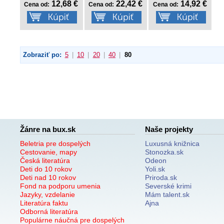
12,68 €
22,42 €
14,92 €
Cena od:
Cena od:
Cena od:
Zobraziť po:
5
|
10
|
20
|
40
|
80
Žánre na bux.sk
Naše projekty
Beletria pre dospelých
Luxusná knižnica
Cestovanie, mapy
Stonozka.sk
Česká literatúra
Odeon
Deti do 10 rokov
Yoli.sk
Deti nad 10 rokov
Priroda.sk
Fond na podporu umenia
Severské krimi
Jazyky, vzdelanie
Mám talent.sk
Literatúra faktu
Ajna
Odborná literatúra
Populárne náučná pre dospelých