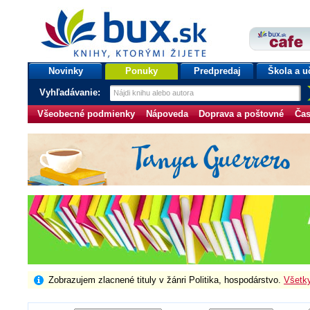
bux.sk
knihy, ktorými žijete
Úvodná stránka
Novinky
Ponuky
Predpredaj
Škola a u
Vyhľadávanie:
Všeobecné podmienky
Nápoveda
Doprava a poštovné
Čas
Zobrazujem zlacnené tituly v žánri Politika, hospodárstvo.
Všetk