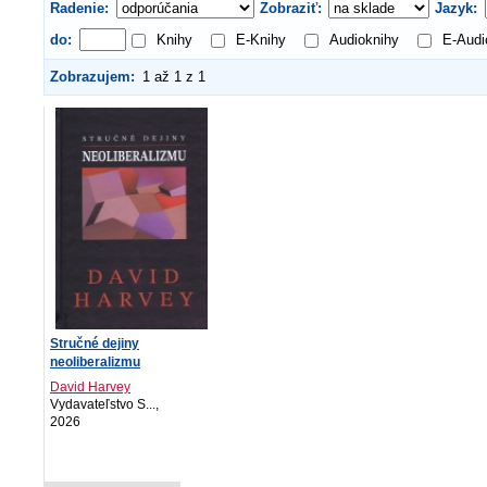
Radenie:
Zobraziť:
Jazyk:
do:
Knihy
E-Knihy
Audioknihy
E-Audi
Zobrazujem:
1 až 1 z 1
Stručné dejiny
neoliberalizmu
David Harvey
Vydavateľstvo S...,
2026