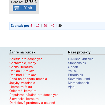
12,75 €
Cena od:
Zobraziť po:
5
|
10
|
20
|
40
|
80
Žánre na bux.sk
Naše projekty
Beletria pre dospelých
Luxusná knižnica
Cestovanie, mapy
Stonozka.sk
Česká literatúra
Odeon
Deti do 10 rokov
Yoli.sk
Deti nad 10 rokov
Priroda.sk
Fond na podporu umenia
Severské krimi
Jazyky, vzdelanie
Mám talent.sk
Literatúra faktu
Ajna
Odborná literatúra
Populárne náučná pre dospelých
Slovenská literatúra
Darčekové predmety a ostatné