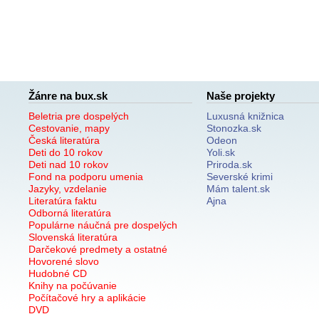
Žánre na bux.sk
Naše projekty
Beletria pre dospelých
Luxusná knižnica
Cestovanie, mapy
Stonozka.sk
Česká literatúra
Odeon
Deti do 10 rokov
Yoli.sk
Deti nad 10 rokov
Priroda.sk
Fond na podporu umenia
Severské krimi
Jazyky, vzdelanie
Mám talent.sk
Literatúra faktu
Ajna
Odborná literatúra
Populárne náučná pre dospelých
Slovenská literatúra
Darčekové predmety a ostatné
Hovorené slovo
Hudobné CD
Knihy na počúvanie
Počítačové hry a aplikácie
DVD