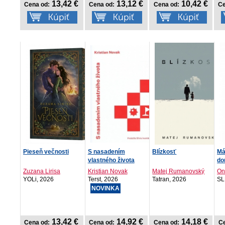
13,42 €
13,12 €
10,42 €
Cena od:
Cena od:
Cena od:
Ce
Pieseň večnosti
S nasadením
Blízkosť
Má
vlastného života
do
Zuzana Lirisa
Kristian Novak
Matej Rumanovský
On
YOLi, 2026
Terst, 2026
Tatran, 2026
SL
NOVINKA
13,42 €
14,92 €
14,18 €
Cena od:
Cena od:
Cena od:
Ce