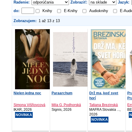
Radenie:
Zobraziť:
Jazyk:
do:
Knihy
E-Knihy
Audioknihy
E-Audi
Zobrazujem:
1 až 13 z 13
Nielen jedna noc
Paraarchum
Drž ma, keď svet
Pr
horí
Pr
Simona Višňovcová
Mila G. Podhorská
Tatiana Brezinská
Em
IKAR, 2026
Signis, 2026
MAFRA Slovakia ...,
BE
2026
NOVINKA
N
NOVINKA