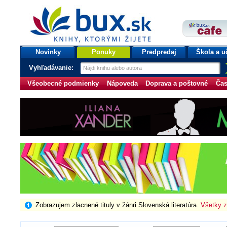
bux.sk
knihy, ktorými žijete
Úvodná stránka
Novinky
Ponuky
Predpredaj
Škola a u
Vyhľadávanie:
Všeobecné podmienky
Nápoveda
Doprava a poštovné
Čas
Zobrazujem zlacnené tituly v žánri Slovenská literatúra.
Všetky z