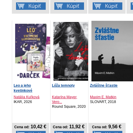
Leo a jeho
Lóža temnoty
Zvláštne šťastie
kvetinkové
dobrodružstvá s da...
Natália Kuľková
Katarína Mayer,
Maxim E. Matkin
IKAR, 2026
Vero...
SLOVART, 2018
Round Square, 2020
10,42 €
11,92 €
9,56 €
Cena od:
Cena od:
Cena od: