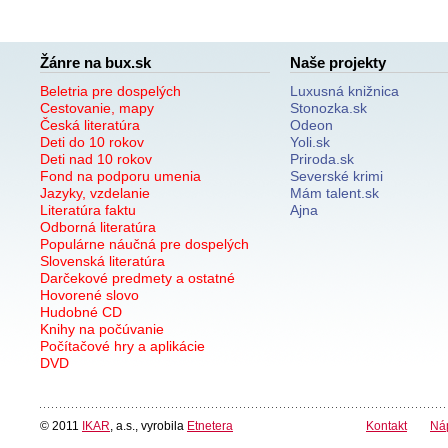
Žánre na bux.sk
Naše projekty
Beletria pre dospelých
Luxusná knižnica
Cestovanie, mapy
Stonozka.sk
Česká literatúra
Odeon
Deti do 10 rokov
Yoli.sk
Deti nad 10 rokov
Priroda.sk
Fond na podporu umenia
Severské krimi
Jazyky, vzdelanie
Mám talent.sk
Literatúra faktu
Ajna
Odborná literatúra
Populárne náučná pre dospelých
Slovenská literatúra
Darčekové predmety a ostatné
Hovorené slovo
Hudobné CD
Knihy na počúvanie
Počítačové hry a aplikácie
DVD
© 2011
IKAR
, a.s., vyrobila
Etnetera
Kontakt
Ná