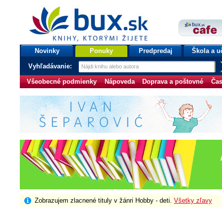
bux.sk
knihy, ktorými žijete
Úvodná stránka
Novinky
Ponuky
Predpredaj
Škola a u
Vyhľadávanie:
Všeobecné podmienky
Nápoveda
Doprava a poštovné
Čas
Zobrazujem zlacnené tituly v žánri Hobby - deti.
Všetky zľavy