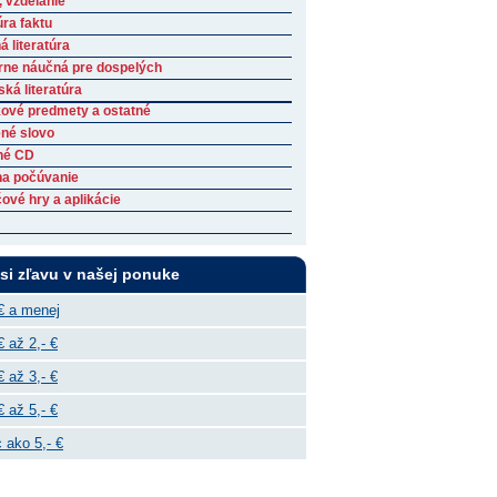
, vzdelanie
úra faktu
 literatúra
rne náučná pre dospelých
ká literatúra
ové predmety a ostatné
né slovo
né CD
na počúvanie
ové hry a aplikácie
 si zľavu v našej ponuke
€ a menej
€ až 2,- €
€ až 3,- €
€ až 5,- €
 ako 5,- €