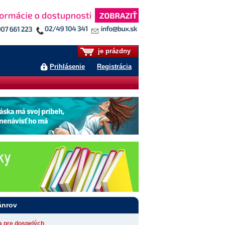
je prázdny
Prihlásenie
Registrácia
ánrov
ia pre dospelých