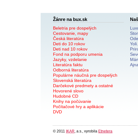
Žánre na bux.sk
Naš
Beletria pre dospelých
Lux
Cestovanie, mapy
Sto
Česká literatúra
Ode
Deti do 10 rokov
Yoli
Deti nad 10 rokov
Prir
Fond na podporu umenia
Sev
Jazyky, vzdelanie
Mám
Literatúra faktu
Ajn
Odborná literatúra
Populárne náučná pre dospelých
Slovenská literatúra
Darčekové predmety a ostatné
Hovorené slovo
Hudobné CD
Knihy na počúvanie
Počítačové hry a aplikácie
DVD
© 2011
IKAR
, a.s., vyrobila
Etnetera