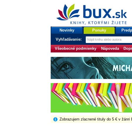
bux.sk
knihy, ktorými žijete
Úvodná stránka
Novinky
Ponuky
Predp
Vyhľadávanie:
Všeobecné podmienky
Nápoveda
Dopr
Zobrazujem zlacnené tituly do 5 € v žánri 