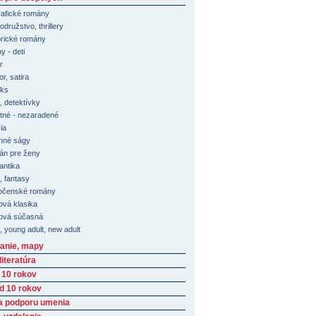
rafické romány
družstvo, thrillery
orické romány
y - deti
r
r, satira
ks
, detektívky
tné - nezaradené
ia
nné ságy
n pre ženy
ntika
i, fantasy
očenské romány
ová klasika
ová súčasná
, young adult, new adult
anie, mapy
iteratúra
 10 rokov
ad 10 rokov
a podporu umenia