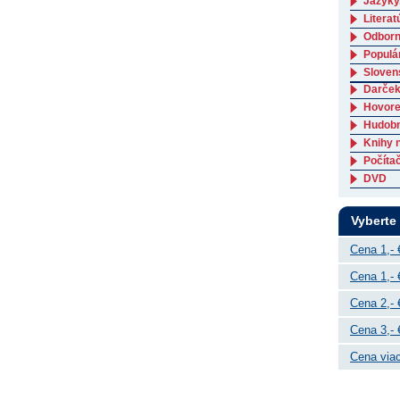
Jazyky
Literat
Odborná
Populá
Slovens
Darček
Hovore
Hudob
Knihy 
Počítač
DVD
Vyberte
Cena 1,- 
Cena 1,- 
Cena 2,- 
Cena 3,- 
Cena viac