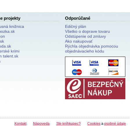
e projekty
Odporúčané
usná knižnica
Edičný plán
nozka.sk
Všetko o doprave tovaru
on
Odstúpenie od zmluvy
.sk
Ako nakupovať
oda.sk
Rýchla objednávka pomocou
erské krimi
objednávacieho kódu
 talent.sk
a
Kontakt
Nápoveda
Ste kníhkupec?
Cookies
a
osobné údaje