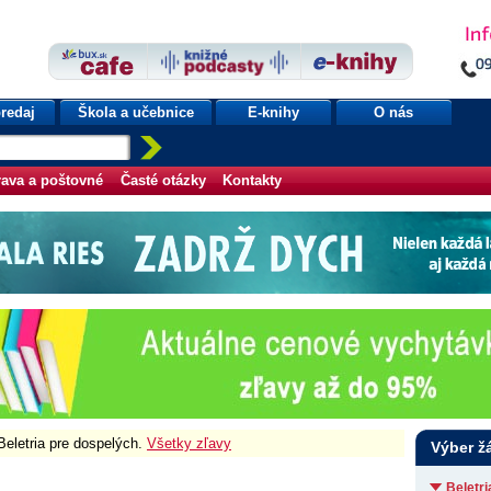
redaj
Škola a učebnice
E-knihy
O nás
ava a poštovné
Časté otázky
Kontakty
Beletria pre dospelých.
Všetky zľavy
Výber ž
Beletr