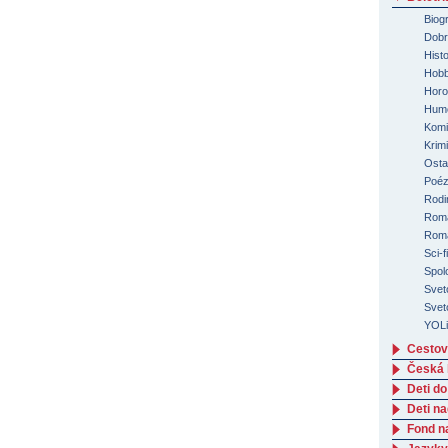
Biog
Dobro
Hist
Hobb
Horo
Humo
Komi
Krimi
Osta
Poéz
Rodi
Romá
Roma
Sci-f
Spol
Svet
Svet
YOLi
Cestov
Česká l
Deti do
Deti n
Fond n