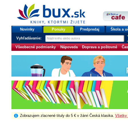
bux.sk
knihy, ktorými žijete
Úvodná stránka
Novinky
Ponuky
Predpredaj
Škola a u
Vyhľadávanie:
Všeobecné podmienky
Nápoveda
Doprava a poštovné
Čas
Zobrazujem zlacnené tituly do 5 € v žánri Česká klasika.
Všetky 