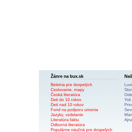
Žánre na bux.sk
Naš
Beletria pre dospelých
Lux
Cestovanie, mapy
Sto
Česká literatúra
Ode
Deti do 10 rokov
Yoli
Deti nad 10 rokov
Prir
Fond na podporu umenia
Sev
Jazyky, vzdelanie
Mám
Literatúra faktu
Ajn
Odborná literatúra
Populárne náučná pre dospelých