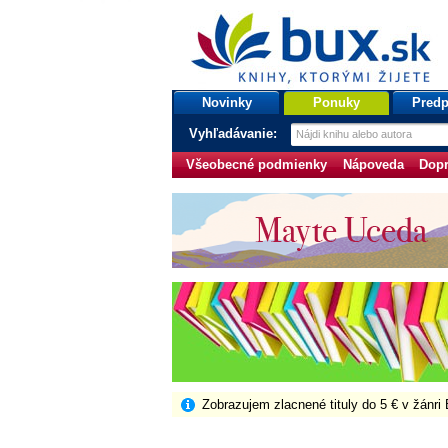
bux.sk
knihy, ktorými žijete
Úvodná stránka
Novinky
Ponuky
Predp
Vyhľadávanie:
Všeobecné podmienky
Nápoveda
Dopr
Zobrazujem zlacnené tituly do 5 € v žánri 