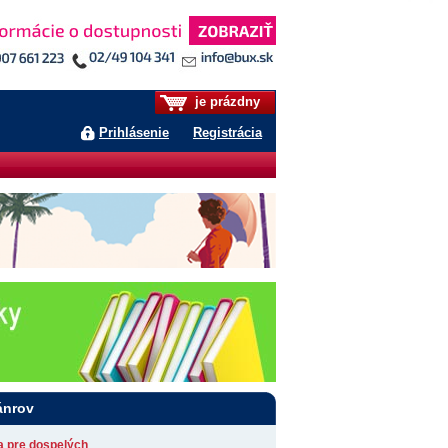
je prázdny
Prihlásenie
Registrácia
ánrov
ia pre dospelých