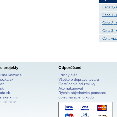
Cena 1,- 
Cena 1,- 
Cena 2,- 
Cena 3,- 
Cena viac
e projekty
Odporúčané
usná knižnica
Edičný plán
nozka.sk
Všetko o doprave tovaru
on
Odstúpenie od zmluvy
.sk
Ako nakupovať
oda.sk
Rýchla objednávka pomocou
erské krimi
objednávacieho kódu
 talent.sk
a