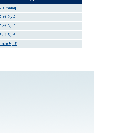
€ a menej
€ až 2,- €
€ až 3,- €
€ až 5,- €
 ako 5,- €