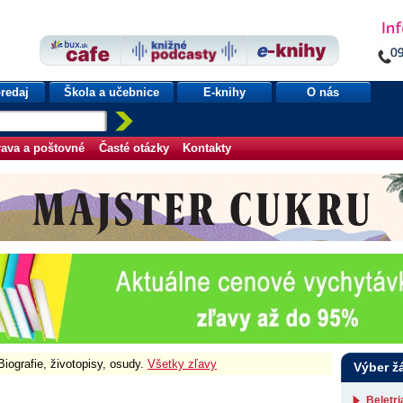
redaj
Škola a učebnice
E-knihy
O nás
ava a poštovné
Časté otázky
Kontakty
Biografie, životopisy, osudy.
Všetky zľavy
Výber ž
Beletr