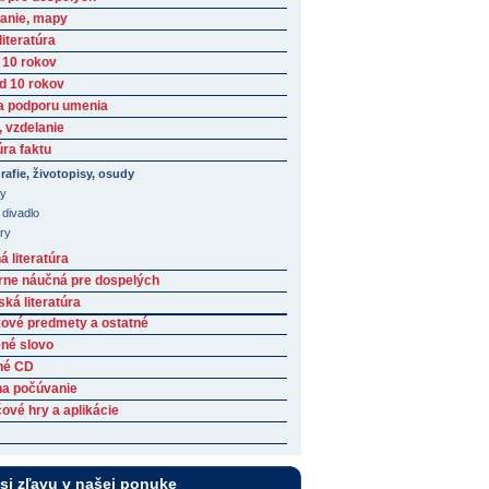
anie, mapy
iteratúra
 10 rokov
ad 10 rokov
a podporu umenia
, vzdelanie
úra faktu
rafie, životopisy, osudy
ny
 divadlo
ary
 literatúra
rne náučná pre dospelých
ká literatúra
ové predmety a ostatné
né slovo
né CD
na počúvanie
ové hry a aplikácie
 si zľavu v našej ponuke