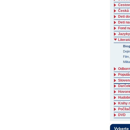
Cestov
Česká l
Deti do
Deti n
Fond n
Jazyky
Literat
Biog
Deji
Film,
Milit
Odborná
Populá
Slovens
Darček
Hovore
Hudob
Knihy 
Počítač
DVD
Vyberte