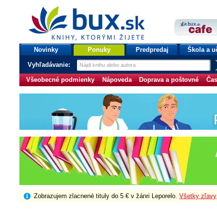
bux.sk
knihy, ktorými žijete
Úvodná stránka
Novinky
Ponuky
Predpredaj
Škola a u
Vyhľadávanie:
Všeobecné podmienky
Nápoveda
Doprava a poštovné
Čas
Zobrazujem zlacnené tituly do 5 € v žánri Leporelo.
Všetky zľavy