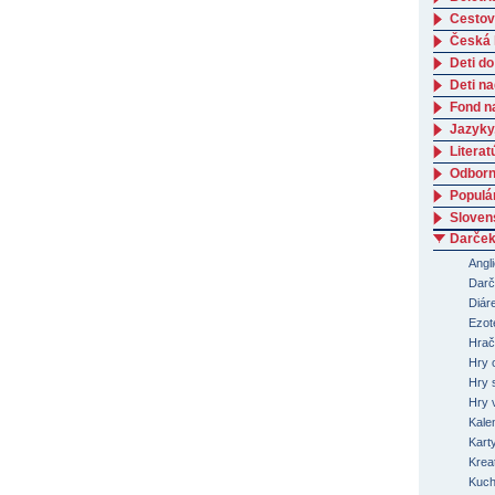
Cestov
Česká l
Deti do
Deti n
Fond n
Jazyky
Literat
Odborná
Populá
Slovens
Darček
Angli
Darč
Diár
Ezot
Hrač
Hry 
Hry 
Hry 
Kale
Kart
Kreat
Kuch