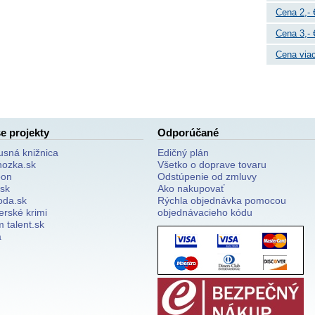
Cena 2,- 
Cena 3,- 
Cena viac
e projekty
Odporúčané
usná knižnica
Edičný plán
nozka.sk
Všetko o doprave tovaru
on
Odstúpenie od zmluvy
.sk
Ako nakupovať
oda.sk
Rýchla objednávka pomocou
erské krimi
objednávacieho kódu
 talent.sk
a