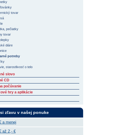
etky
ľovánky
ernický tovar
esá
le
tka, pečiatky
y tovar
lepky
ské diáre
nice
arné potreby
žky
ie, starostlivosť o telo
né slovo
né CD
na počúvanie
ové hry a aplikácie
 si zľavu v našej ponuke
€ a menej
€ až 2,- €