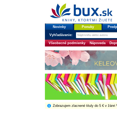
bux.sk
knihy, ktorými žijete
Úvodná stránka
Novinky
Ponuky
Predp
Vyhľadávanie:
Všeobecné podmienky
Nápoveda
Dopr
Zobrazujem zlacnené tituly do 5 € v žánri