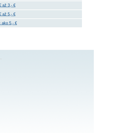
€ až 3,- €
€ až 5,- €
 ako 5,- €