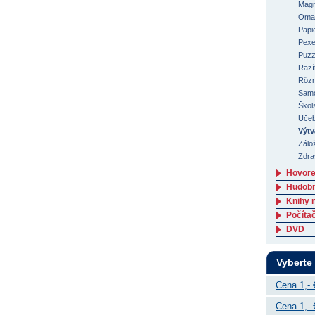
Magn
Oma
Papi
Pex
Puzz
Razí
Rôzn
Samo
Škol
Učeb
Výtv
Zálo
Zdrav
Hovore
Hudob
Knihy 
Počítač
DVD
Vyberte
Cena 1,- 
Cena 1,- 