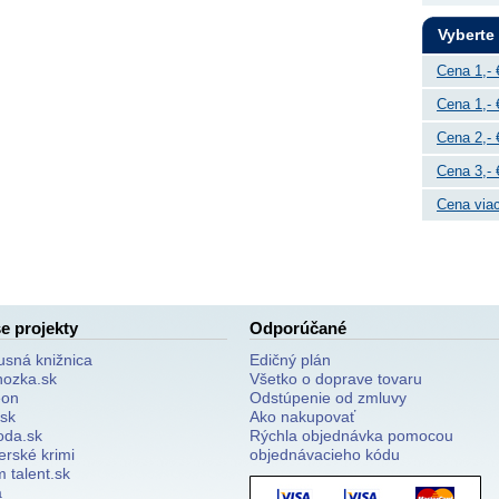
Vyberte
Cena 1,- 
Cena 1,- 
Cena 2,- 
Cena 3,- 
Cena viac
e projekty
Odporúčané
usná knižnica
Edičný plán
nozka.sk
Všetko o doprave tovaru
on
Odstúpenie od zmluvy
.sk
Ako nakupovať
oda.sk
Rýchla objednávka pomocou
erské krimi
objednávacieho kódu
 talent.sk
a