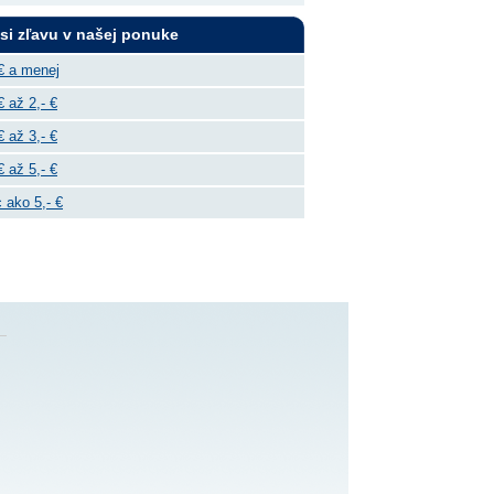
 si zľavu v našej ponuke
€ a menej
€ až 2,- €
€ až 3,- €
€ až 5,- €
 ako 5,- €