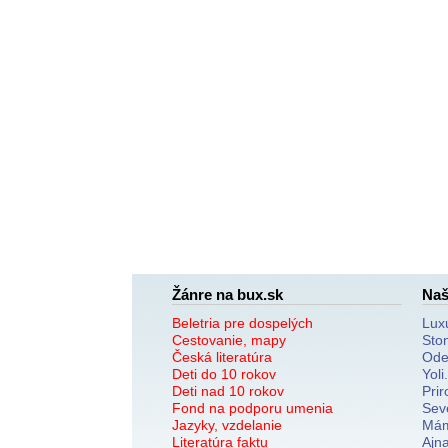
Žánre na bux.sk
Naš
Beletria pre dospelých
Lux
Cestovanie, mapy
Sto
Česká literatúra
Ode
Deti do 10 rokov
Yoli
Deti nad 10 rokov
Prir
Fond na podporu umenia
Sev
Jazyky, vzdelanie
Mám
Literatúra faktu
Ajn