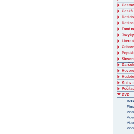
Cestov
Česká l
Deti do
Deti n
Fond n
Jazyky
Literat
Odborná
Populá
Slovens
Darček
Hovore
Hudob
Knihy 
Počítač
DVD
Dets
Film
Vide
Video
Vide
Vide