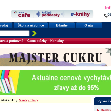
redaj
Škola a učebnice
E-knihy
O nás
ava a poštovné
Časté otázky
Kontakty
 Detské filmy.
Všetky zľavy
Výber ž
Beletr