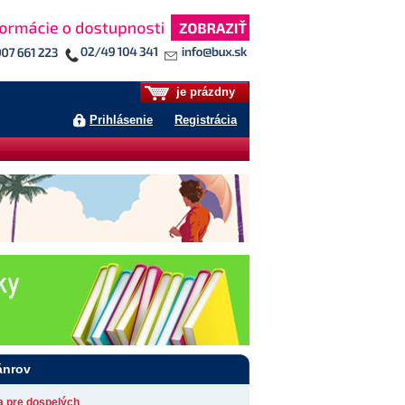
je prázdny
Prihlásenie
Registrácia
ánrov
ia pre dospelých