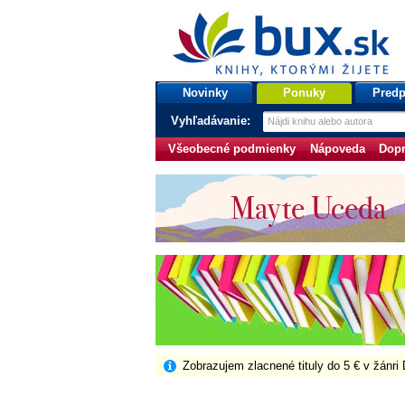
bux.sk
knihy, ktorými žijete
Úvodná stránka
Novinky
Ponuky
Predp
Vyhľadávanie:
Všeobecné podmienky
Nápoveda
Dopr
Zobrazujem zlacnené tituly do 5 € v žánri