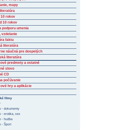
anie, mapy
iteratúra
 10 rokov
ad 10 rokov
a podporu umenia
, vzdelanie
úra faktu
 literatúra
rne náučná pre dospelých
ká literatúra
ové predmety a ostatné
né slovo
né CD
na počúvanie
ové hry a aplikácie
ké filmy
y
o - dokumenty
 - erotika, sex
o - hudba
o - Šport