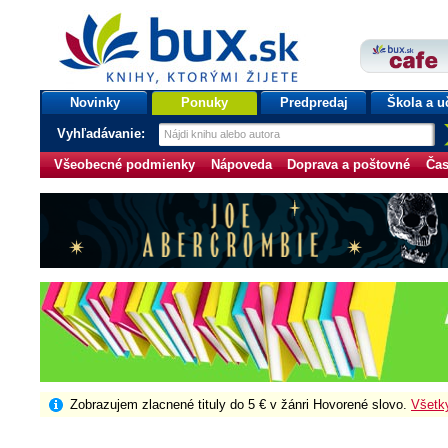
bux.sk
knihy, ktorými žijete
Úvodná stránka
Novinky
Ponuky
Predpredaj
Škola a u
Vyhľadávanie:
Všeobecné podmienky
Nápoveda
Doprava a poštovné
Čas
Zobrazujem zlacnené tituly do 5 € v žánri Hovorené slovo.
Všetk