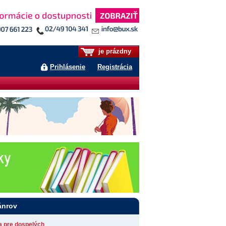
je prázdny
Prihlásenie
Registrácia
ánrov
ia pre dospelých