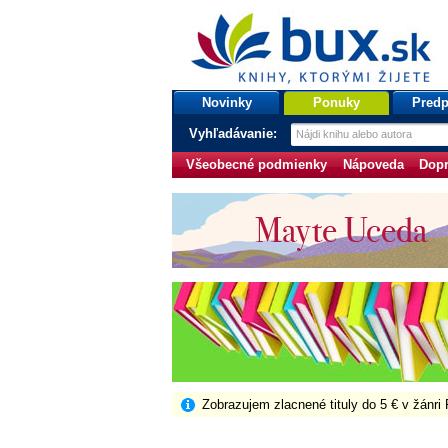
bux.sk
knihy, ktorými žijete
Úvodná stránka
Novinky
Ponuky
Predp
Vyhľadávanie:
Všeobecné podmienky
Nápoveda
Dopr
Zobrazujem zlacnené tituly do 5 € v žánri 