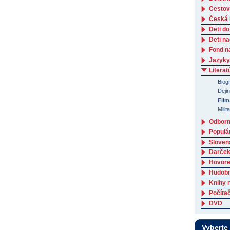
Cestov
Česká l
Deti do
Deti n
Fond n
Jazyky
Literat
Biogr
Deji
Film
Milit
Odborná
Populá
Slovens
Darček
Hovore
Hudob
Knihy 
Počítač
DVD
Vyberte