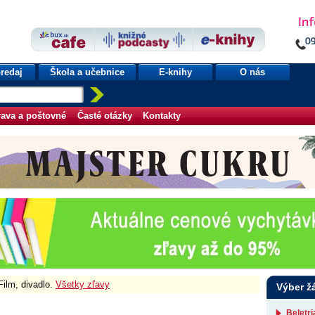
redaj
Škola a učebnice
E-knihy
O nás
ava a poštovné
Časté otázky
Kontakty
Film, divadlo.
Všetky zľavy
Výber ž
Beletr