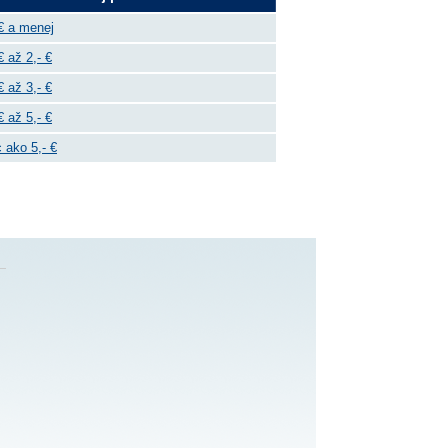
€ a menej
€ až 2,- €
€ až 3,- €
€ až 5,- €
 ako 5,- €