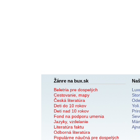
Žánre na bux.sk
Naš
Beletria pre dospelých
Lux
Cestovanie, mapy
Sto
Česká literatúra
Ode
Deti do 10 rokov
Yoli
Deti nad 10 rokov
Prir
Fond na podporu umenia
Sev
Jazyky, vzdelanie
Mám
Literatúra faktu
Ajn
Odborná literatúra
Populárne náučná pre dospelých