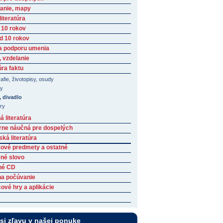
anie, mapy
iteratúra
 10 rokov
ad 10 rokov
a podporu umenia
, vzdelanie
úra faktu
afie, životopisy, osudy
ny
, divadlo
ary
 literatúra
rne náučná pre dospelých
ká literatúra
ové predmety a ostatné
né slovo
né CD
na počúvanie
ové hry a aplikácie
 si zľavu v našej ponuke