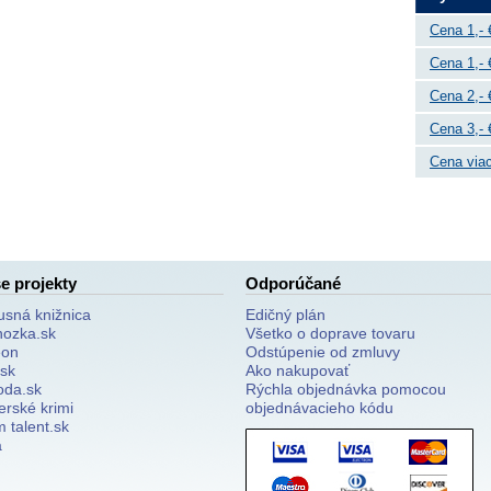
Cena 1,- 
Cena 1,- 
Cena 2,- 
Cena 3,- 
Cena viac
e projekty
Odporúčané
usná knižnica
Edičný plán
nozka.sk
Všetko o doprave tovaru
on
Odstúpenie od zmluvy
.sk
Ako nakupovať
oda.sk
Rýchla objednávka pomocou
erské krimi
objednávacieho kódu
 talent.sk
a