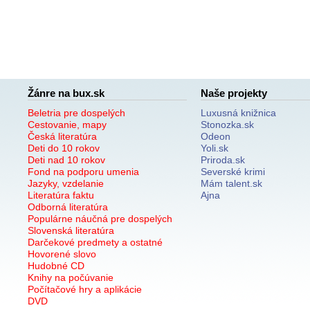
Žánre na bux.sk
Naše projekty
Beletria pre dospelých
Luxusná knižnica
Cestovanie, mapy
Stonozka.sk
Česká literatúra
Odeon
Deti do 10 rokov
Yoli.sk
Deti nad 10 rokov
Priroda.sk
Fond na podporu umenia
Severské krimi
Jazyky, vzdelanie
Mám talent.sk
Literatúra faktu
Ajna
Odborná literatúra
Populárne náučná pre dospelých
Slovenská literatúra
Darčekové predmety a ostatné
Hovorené slovo
Hudobné CD
Knihy na počúvanie
Počítačové hry a aplikácie
DVD