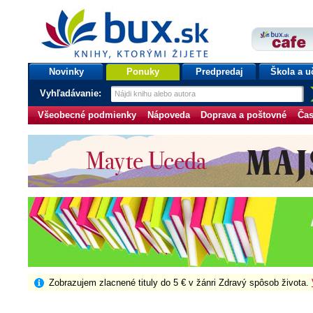
bux.sk
knihy, ktorými žijete
Úvodná stránka
Novinky
Ponuky
Predpredaj
Škola a u
Vyhľadávanie:
Všeobecné podmienky
Nápoveda
Doprava a poštovné
Čas
Zobrazujem zlacnené tituly do 5 € v žánri Zdravý spôsob života.